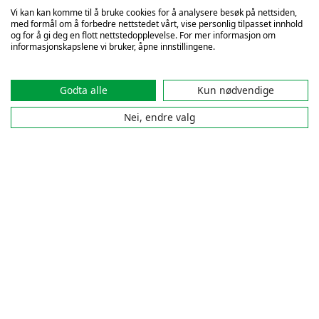
Vi kan kan komme til å bruke cookies for å analysere besøk på nettsiden,
med formål om å forbedre nettstedet vårt, vise personlig tilpasset innhold
og for å gi deg en flott nettstedopplevelse. For mer informasjon om
informasjonskapslene vi bruker, åpne innstillingene.
Godta alle
Kun nødvendige
10: Mia Lundberg
11: Sara Ashuri
Nei, endre valg
Lersbryggen
12: Zaynab Elmrani
14: Sarah Deari Solheim