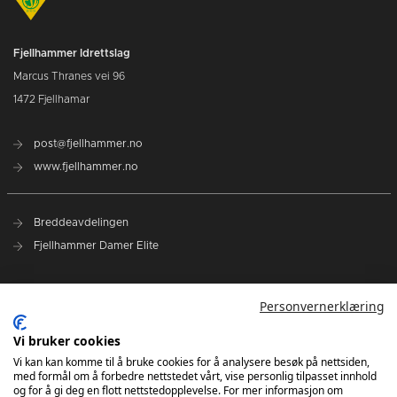
Fjellhammer Idrettslag
Marcus Thranes vei 96
1472 Fjellhamar
post@fjellhammer.no
www.fjellhammer.no
Breddeavdelingen
Fjellhammer Damer Elite
Norges Håndballforbund
Personvernerklæring
Norsk Topphåndball
NHF Region Øst
Vi bruker cookies
Vi kan kan komme til å bruke cookies for å analysere besøk på nettsiden,
med formål om å forbedre nettstedet vårt, vise personlig tilpasset innhold
Kontakt oss
og for å gi deg en flott nettstedopplevelse. For mer informasjon om