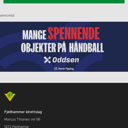
Fjellhammer Idrettslag
Marcus Thranes vei 96
1472 Fjellhamar