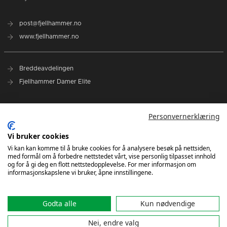
post@fjellhammer.no
www.fjellhammer.no
Breddeavdelingen
Fjellhammer Damer Elite
Norges Håndballforbund
Personvernerklæring
Norsk Topphåndball
NHF Region Øst
Vi bruker cookies
Vi kan kan komme til å bruke cookies for å analysere besøk på nettsiden,
med formål om å forbedre nettstedet vårt, vise personlig tilpasset innhold
Kontakt oss
og for å gi deg en flott nettstedopplevelse. For mer informasjon om
informasjonskapslene vi bruker, åpne innstillingene.
Godta alle
Kun nødvendige
Nei, endre valg