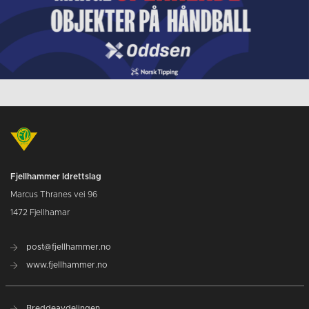
Fjellhammer Idrettslag
Marcus Thranes vei 96
1472 Fjellhamar
post@fjellhammer.no
www.fjellhammer.no
Breddeavdelingen