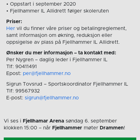
• Oppstart i september 2020
• Fjellhammer IL Allidrett følger skoleruten
Priser:
Her
vil du finner våre priser og betalingreglement,
samt informasjon om økning, reduksjon eller
oppsigelse av plass på Fjellhammer IL Allidrett.
Ønsker du mer informasjon – ta kontakt med:
Per Nygren – daglig leder i Fjellhammer IL
Tlf: 90411491
Epost:
per@fjellhammer.no
Sigrun Tovsrud – Sportskoordinator Fjellhammer IL
Tlf: 99567932
E-post:
sigrun@fjellhammer.no
Vi ses i
Fjellhamar Arena
søndag 6. september
klokken 15:00
– når
Fjellhammer
møter
Drammen
!