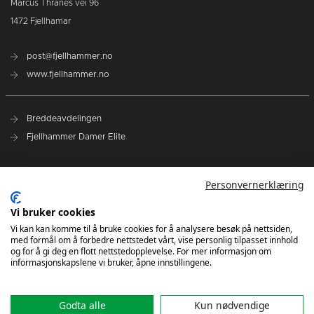
Marcus Thranes vei 96
1472 Fjellhamar
post@fjellhammer.no
www.fjellhammer.no
Breddeavdelingen
Fjellhammer Damer Elite
Norges Håndballforbund
Personvernerklæring
Norsk Topphåndball
NHF Region Øst
Vi bruker cookies
Vi kan kan komme til å bruke cookies for å analysere besøk på nettsiden,
med formål om å forbedre nettstedet vårt, vise personlig tilpasset innhold
Kontakt oss
og for å gi deg en flott nettstedopplevelse. For mer informasjon om
informasjonskapslene vi bruker, åpne innstillingene.
Godta alle
Kun nødvendige