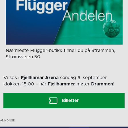
Nærmeste Flügger-butikk finner du på Strømmen,
Strømsveien 50
Vi ses i
Fjellhamar Arena
søndag 6. september
klokken 15:00
– når
Fjellhammer
møter
Drammen
!
Billetter