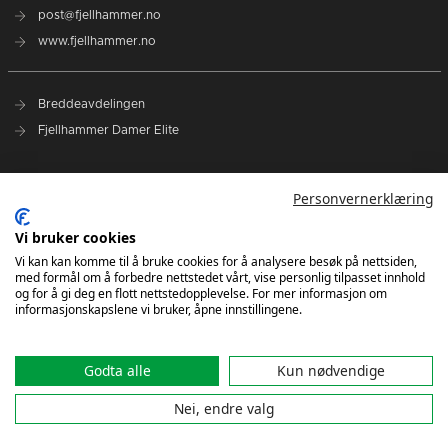
post@fjellhammer.no
www.fjellhammer.no
Breddeavdelingen
Fjellhammer Damer Elite
Norges Håndballforbund
Personvernerklæring
Norsk Topphåndball
NHF Region Øst
Vi bruker cookies
Vi kan kan komme til å bruke cookies for å analysere besøk på nettsiden,
med formål om å forbedre nettstedet vårt, vise personlig tilpasset innhold
Kontakt oss
og for å gi deg en flott nettstedopplevelse. For mer informasjon om
informasjonskapslene vi bruker, åpne innstillingene.
Godta alle
Kun nødvendige
Nei, endre valg