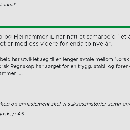
Håndball
og Fjellhammer IL har hatt et samarbeid i et 
t er med oss videre for enda to nye år.
beid har utviklet seg til en lenger avtale mellom Nor
orsk Regnskap har sørget for en trygg, stabil og fore
hammer IL.
kap og engasjement skal vi suksesshistorier sammen
gnskap AS