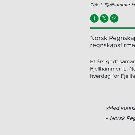
Tekst: Fjellhammer 
Norsk Regnskap 
regnskapsfirmae
Et års godt samar
Fjellhammer IL. N
hverdag for Fjell
Med kunns
Norsk Re