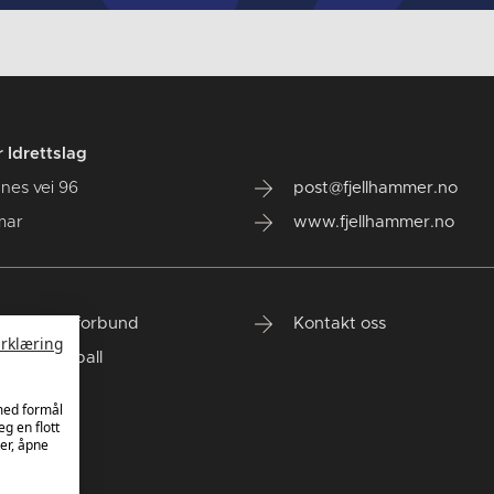
 Idrettslag
nes vei 96
post@fjellhammer.no
mar
www.fjellhammer.no
 Håndballforbund
Kontakt oss
rklæring
Topphåndball
gion Øst
 med formål
eg en flott
er, åpne