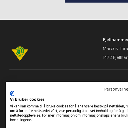
Fjellhammer
Marcus Thra
1472 Fjellha
Breddeavdelingen
Norges
Personverne
Fjellhammer Damer Elite
Norsk 
Vi bruker cookies
NHF Re
Vi kan kan komme til å bruke cookies for å analysere besøk på nettsiden,
om å forbedre nettstedet vårt, vise personlig tilpasset innhold og for å gi d
nettstedopplevelse. For mer informasjon om informasjonskapslene vi bruk
innstillingene.