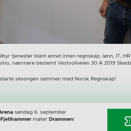
byr tjenester blant annet innen regnskap, lønn, IT, HR 
edsmo, nærmere bestemt Vestvollveien 30 A 2019 Sked
l å starte sesongen sammen med Norsk Regnskap!
Arena
søndag 6. september
r
Fjellhammer
møter
Drammen
!