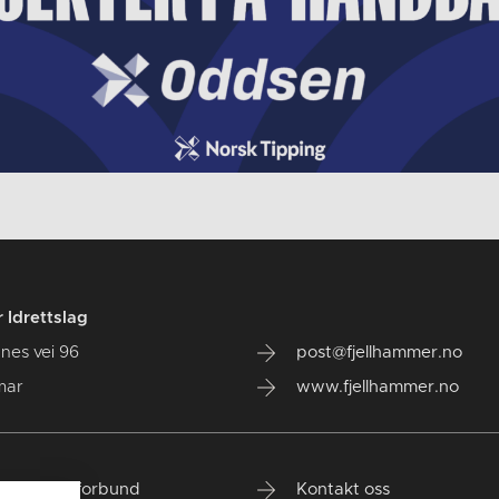
 Idrettslag
nes vei 96
post@fjellhammer.no
mar
www.fjellhammer.no
 Håndballforbund
Kontakt oss