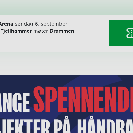
Arena
søndag 6. september
r
Fjellhammer
møter
Drammen
!