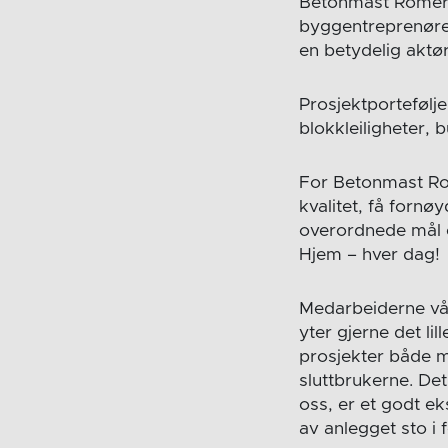
Betonmast Romerik
byggentreprenører
en betydelig aktø
Prosjektportefølje
blokkleiligheter, 
For Betonmast Rom
kvalitet, få forn
overordnede mål 
Hjem – hver dag!
Medarbeiderne vår
yter gjerne det lil
prosjekter både m
sluttbrukerne. De
oss, er et godt ek
av anlegget sto i 