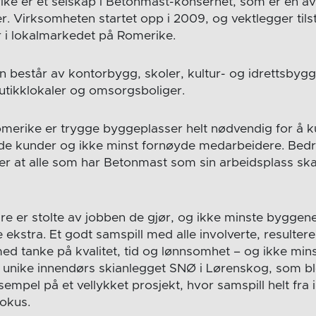
e er et selskap i Betonmast-konsernet, som er en av
. Virksomheten startet opp i 2009, og vektlegger ti
r i lokalmarkedet på Romerike.
n består av kontorbygg, skoler, kultur- og idrettsbygg
butikklokaler og omsorgsboliger.
erike er trygge byggeplasser helt nødvendig for å k
øyde kunder og ikke minst fornøyde medarbeidere. Bedr
er at alle som har Betonmast som sin arbeidsplass s
e er stolte av jobben de gjør, og ikke minste byggene
le ekstra. Et godt samspill med alle involverte, resultere
ed tanke på kvalitet, tid og lønnsomhet – og ikke min
t unike innendørs skianlegget SNØ i Lørenskog, som b
sempel på et vellykket prosjekt, hvor samspill helt fra i
fokus.