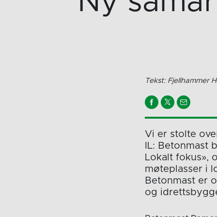
Ny samar
Tekst: Fjellhammer 
Vi er stolte ov
IL: Betonmast b
Lokalt fokus», 
møteplasser i l
Betonmast er o
og idrettsbygge