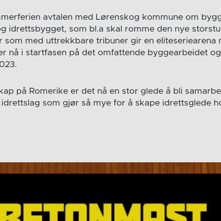
ommerferien avtalen med Lørenskog kommune om bygg
og idrettsbygget, som bl.a skal romme den nye storstu
er som med uttrekkbare tribuner gir en eliteseriearena 
 er nå i startfasen på det omfattende byggearbeidet og 
2023.
skap på Romerike er det nå en stor glede å bli samarb
t idrettslag som gjør så mye for å skape idrettsglede 
!