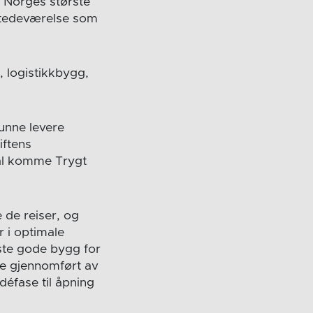
 Norges største
lstedeværelse som
, logistikkbygg,
unne levere
iftens
kal komme Trygt
 de reiser, og
r i optimale
ste gode bygg for
le gjennomført av
défase til åpning