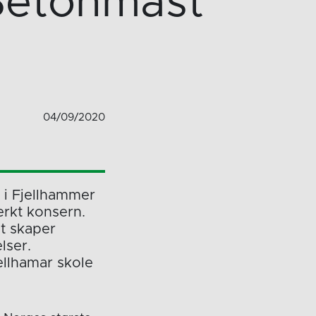
Betonmast
04/09/2020
 i Fjellhammer
erkt konsern.
st skaper
lser.
ellhamar skole