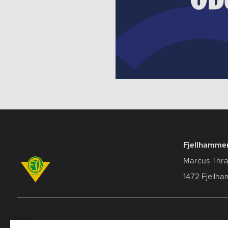
Fjellhammer
Marcus Thra
1472 Fjellha
Breddeavdelingen
Norges