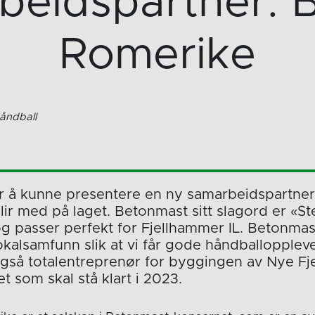
beidspartner: 
Romerike
Håndball
er å kunne presentere en ny samarbeidspartner
lir med på laget. Betonmast sitt slagord er «St
og passer perfekt for Fjellhammer IL. Betonma
okalsamfunn slik at vi får gode håndballoppleve
gså totalentreprenør for byggingen av Nye Fj
t som skal stå klart i 2023.