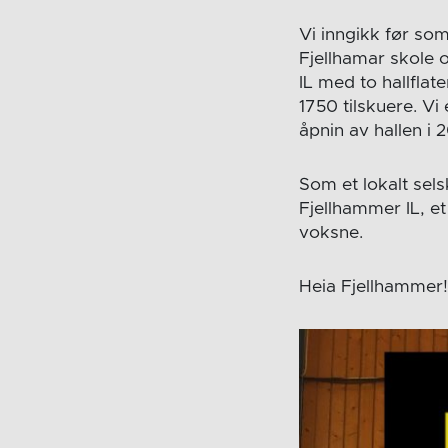
Vi inngikk før s
Fjellhamar skole 
IL med to hallflat
1750 tilskuere. Vi
åpnin av hallen i 
Som et lokalt sel
Fjellhammer IL, e
voksne.
Heia Fjellhammer