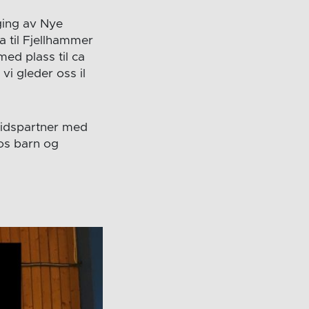
ing av Nye
a til Fjellhammer
med plass til ca
vi gleder oss il
eidspartner med
hos barn og