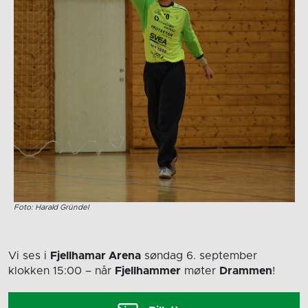
Foto: Harald Gründel
Vi ses i
Fjellhamar Arena
søndag 6. september
klokken 15:00
– når
Fjellhammer
møter
Drammen
!