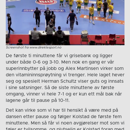
Screenshot fra www.direktesport.no
De første ti minuttene får vi grisebank og ligger
under både 0-6 og 3-10. Men nok en gang er vår
superinnbytter på jobb og Alex Martinsen virker som
den vitamininnsprøytning vi trenger. Hele laget hever
seg og spesielt Herman Schultz viser guts og innsats
i sine satsninger. Så de siste minuttene av første
omgang, vinner vi hele 7-1 og er kun ett mål bak når
lagene går til pause på 10-11.
Det kan virke som vi har til hensikt å være med på
dansen etter pause og følger Kolstad de første fem
minuttene. Men så får vi noen avgjørelser mot som vi
føler er tvilsomme, og plutselig er Kolstad foran med