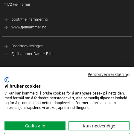
1472 Fjellhamar
post@fjellhammer.no
www.fjellhammer.no
Breddeavdelingen
Fjellhammer Damer Elite
Norges Håndballforbund
Personvernerklæring
Norsk Topphåndball
NHF Region Øst
Vi bruker cookies
Vi kan kan komme til å bruke cookies for å analysere besøk på nettsiden,
med formål om å forbedre nettstedet vårt, vise personlig tilpasset innhold
Kontakt oss
og for å gi deg en flott nettstedopplevelse. For mer informasjon om
informasjonskapslene vi bruker, åpne innstillingene.
Godta alle
Kun nødvendige