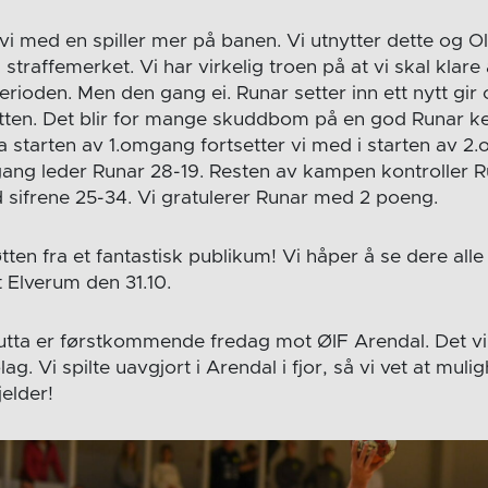
vi med en spiller mer på banen. Vi utnytter dette og O
a straffemerket. Vi har virkelig troen på at vi skal klar
ioden. Men den gang ei. Runar setter inn ett nytt gir 
tten. Det blir for mange skuddbom på en god Runar ke
ra starten av 1.omgang fortsetter vi med i starten av 2
ang leder Runar 28-19. Resten av kampen kontroller R
ed sifrene 25-34. Vi gratulerer Runar med 2 poeng.
tten fra et fantastisk publikum! Vi håper å se dere alle i
lverum den 31.10.
tta er førstkommende fredag mot ØIF Arendal. Det vil i
g. Vi spilte uavgjort i Arendal i fjor, så vi vet at muli
elder!