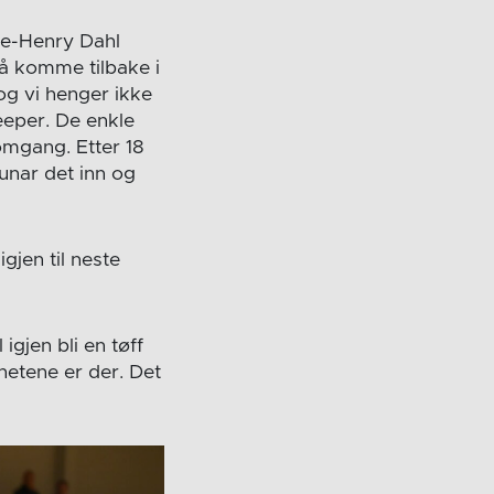
le-Henry Dahl
e å komme tilbake i
og vi henger ikke
eper. De enkle
.omgang. Etter 18
unar det inn og
gjen til neste
gjen bli en tøff
ghetene er der. Det