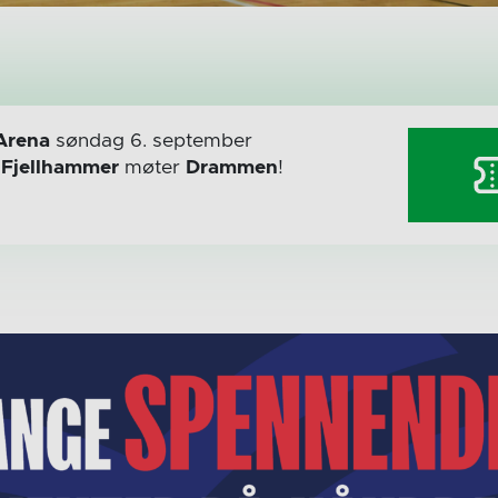
Arena
søndag 6. september
r
Fjellhammer
møter
Drammen
!