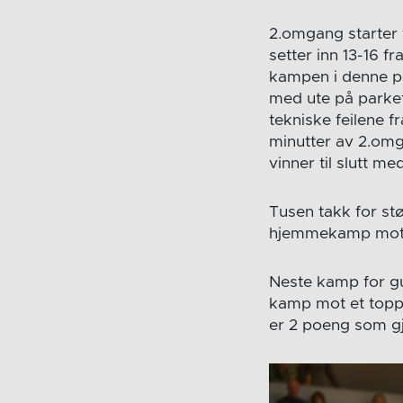
2.omgang starter 
setter inn 13-16 fr
kampen i denne per
med ute på parke
tekniske feilene f
minutter av 2.omg
vinner til slutt m
Tusen takk for stø
hjemmekamp mot E
Neste kamp for gu
kamp mot et toppla
er 2 poeng som gj