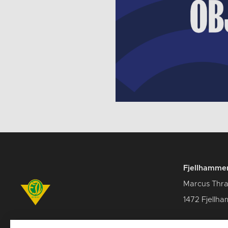
Fjellhammer
Marcus Thra
1472 Fjellha