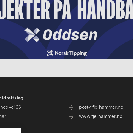
 Idrettslag
nes vei 96
post@fjellhammer.no
mar
www.fjellhammer.no