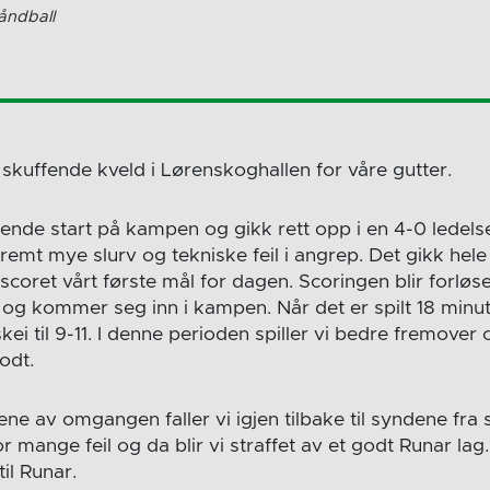
åndball
skuffende kveld i Lørenskoghallen for våre gutter.
lende start på kampen og gikk rett opp i en 4-0 ledelse
mt mye slurv og tekniske feil i angrep. Det gikk hele 
scoret vårt første mål for dagen. Scoringen blir forlø
iv og kommer seg inn i kampen. Når det er spilt 18 minu
ei til 9-11. I denne perioden spiller vi bedre fremover 
odt.
ene av omgangen faller vi igjen tilbake til syndene fra 
r mange feil og da blir vi straffet av et godt Runar lag.
til Runar.