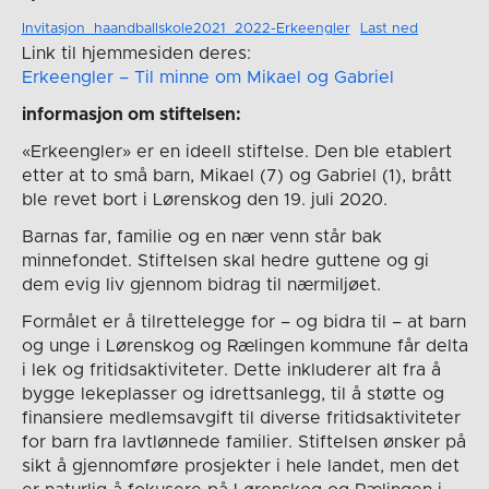
Invitasjon_haandballskole2021_2022-Erkeengler
Last ned
Link til hjemmesiden deres:
Erkeengler – Til minne om Mikael og Gabriel
informasjon om stiftelsen:
«Erkeengler» er en ideell stiftelse. Den ble etablert
etter at to små barn, Mikael (7) og Gabriel (1), brått
ble revet bort i Lørenskog den 19. juli 2020.
Barnas far, familie og en nær venn står bak
minnefondet. Stiftelsen skal hedre guttene og gi
dem evig liv gjennom bidrag til nærmiljøet.
Formålet er å tilrettelegge for – og bidra til – at barn
og unge i Lørenskog og Rælingen kommune får delta
i lek og fritidsaktiviteter. Dette inkluderer alt fra å
bygge lekeplasser og idrettsanlegg, til å støtte og
finansiere medlemsavgift til diverse fritidsaktiviteter
for barn fra lavtlønnede familier. Stiftelsen ønsker på
sikt å gjennomføre prosjekter i hele landet, men det