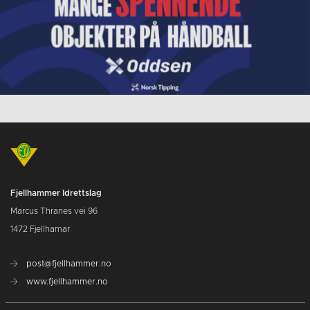
Fjellhammer Idrettslag
Marcus Thranes vei 96
1472 Fjellhamar
post@fjellhammer.no
www.fjellhammer.no