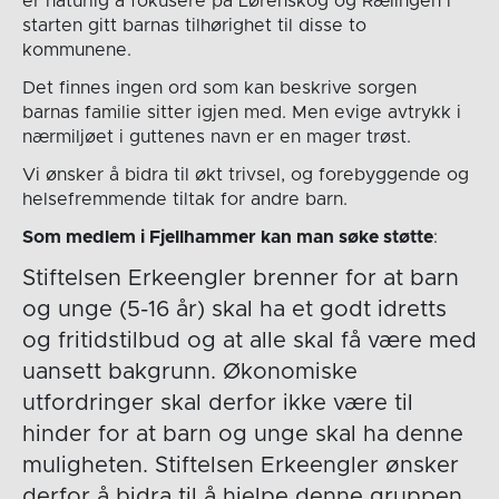
er naturlig å fokusere på Lørenskog og Rælingen i
starten gitt barnas tilhørighet til disse to
kommunene.
Det finnes ingen ord som kan beskrive sorgen
barnas familie sitter igjen med. Men evige avtrykk i
nærmiljøet i guttenes navn er en mager trøst.
Vi ønsker å bidra til økt trivsel, og forebyggende og
helsefremmende tiltak for andre barn.
Som medlem i Fjellhammer kan man søke støtte
:
Stiftelsen Erkeengler brenner for at barn
og unge (5-16 år) skal ha et godt idretts
og fritidstilbud og at alle skal få være med
uansett bakgrunn. Økonomiske
utfordringer skal derfor ikke være til
hinder for at barn og unge skal ha denne
muligheten. Stiftelsen Erkeengler ønsker
derfor å bidra til å hjelpe denne gruppen,