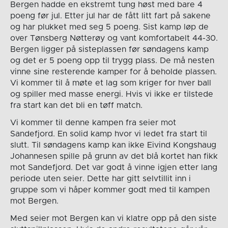
Bergen hadde en ekstremt tung høst med bare 4
poeng før jul. Etter jul har de fått litt fart på sakene
og har plukket med seg 5 poeng. Sist kamp løp de
over Tønsberg Nøtterøy og vant komfortabelt 44-30.
Bergen ligger på sisteplassen før søndagens kamp
og det er 5 poeng opp til trygg plass. De må nesten
vinne sine resterende kamper for å beholde plassen.
Vi kommer til å møte et lag som kriger for hver ball
og spiller med masse energi. Hvis vi ikke er tilstede
fra start kan det bli en tøff match.
Vi kommer til denne kampen fra seier mot
Sandefjord. En solid kamp hvor vi ledet fra start til
slutt. Til søndagens kamp kan ikke Eivind Kongshaug
Johannesen spille på grunn av det blå kortet han fikk
mot Sandefjord. Det var godt å vinne igjen etter lang
periode uten seier. Dette har gitt selvtillit inn i
gruppe som vi håper kommer godt med til kampen
mot Bergen.
Med seier mot Bergen kan vi klatre opp på den siste