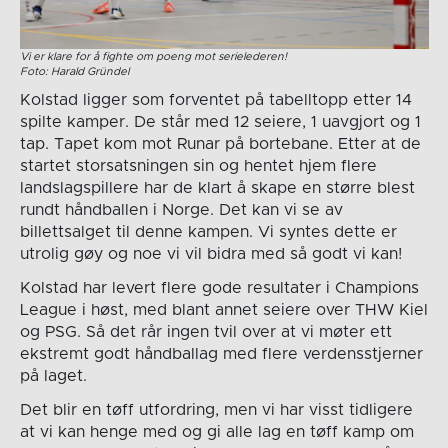
Vi er klare for å fighte om poeng mot serielederen!
Foto: Harald Gründel
Kolstad ligger som forventet på tabelltopp etter 14
spilte kamper. De står med 12 seiere, 1 uavgjort og 1
tap. Tapet kom mot Runar på bortebane. Etter at de
startet storsatsningen sin og hentet hjem flere
landslagspillere har de klart å skape en større blest
rundt håndballen i Norge. Det kan vi se av
billettsalget til denne kampen. Vi syntes dette er
utrolig gøy og noe vi vil bidra med så godt vi kan!
Kolstad har levert flere gode resultater i Champions
League i høst, med blant annet seiere over THW Kiel
og PSG. Så det rår ingen tvil over at vi møter ett
ekstremt godt håndballag med flere verdensstjerner
på laget.
Det blir en tøff utfordring, men vi har visst tidligere
at vi kan henge med og gi alle lag en tøff kamp om