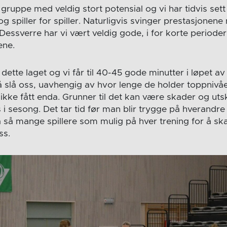
 gruppe med veldig stort potensial og vi har tidvis set
g spiller for spiller. Naturligvis svinger prestasjonen
 Dessverre har vi vært veldig gode, i for korte perioder
ene.
 dette laget og vi får til 40-45 gode minutter i løpet a
 å slå oss, uavhengig av hvor lenge de holder toppnivået 
vi ikke fått enda. Grunner til det kan være skader og utsk
i sesong. Det tar tid før man blir trygge på hverandre 
 så mange spillere som mulig på hver trening for å sk
ss.