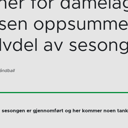
ner for damela
ssen oppsummer
lvdel av seson
åndball
v sesongen er gjennomført og her kommer noen tank