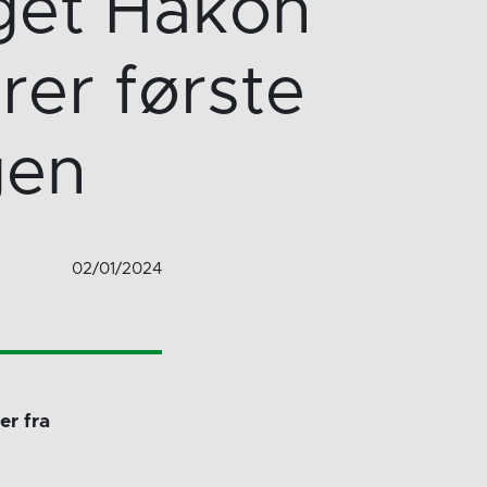
get Håkon
er første
gen
02/01/2024
er fra