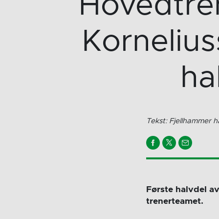
Hovedtre
Korneliu
ha
Tekst: Fjellhammer h
Første halvdel a
trenerteamet.