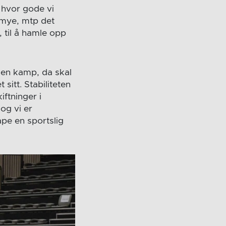
t hvor gode vi
e mye, mtp det
, til å hamle opp
v en kamp, da skal
sitt. Stabiliteten
iftninger i
og vi er
ape en sportslig