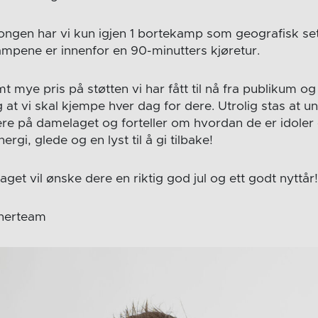
songen har vi kun igjen 1 bortekamp som geografisk set
mpene er innenfor en 90-minutters kjøretur.
mt mye pris på støtten vi har fått til nå fra publikum o
g at vi skal kjempe hver dag for dere. Utrolig stas at un
ere på damelaget og forteller om hvordan de er idoler 
rgi, glede og en lyst til å gi tilbake!
aget vil ønske dere en riktig god jul og ett godt nyttår!
nerteam