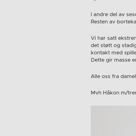
I andre del av se
Resten av borteka
Vi har satt ekstre
det støtt og stadi
kontakt med spill
Dette gir masse ene
Alle oss fra damel
Mvh Håkon m/tre