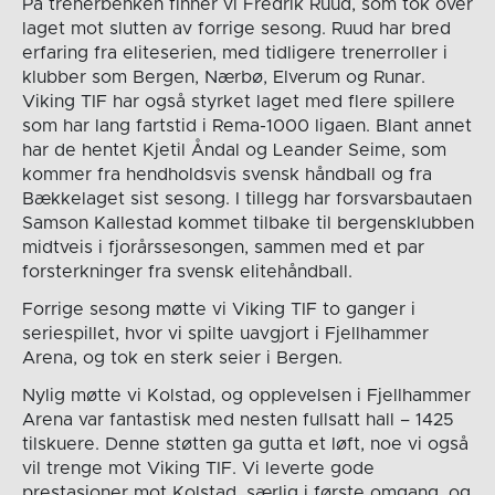
På trenerbenken finner vi Fredrik Ruud, som tok over
laget mot slutten av forrige sesong. Ruud har bred
erfaring fra eliteserien, med tidligere trenerroller i
klubber som Bergen, Nærbø, Elverum og Runar.
Viking TIF har også styrket laget med flere spillere
som har lang fartstid i Rema-1000 ligaen. Blant annet
har de hentet Kjetil Åndal og Leander Seime, som
kommer fra hendholdsvis svensk håndball og fra
Bækkelaget sist sesong. I tillegg har forsvarsbautaen
Samson Kallestad kommet tilbake til bergensklubben
midtveis i fjorårssesongen, sammen med et par
forsterkninger fra svensk elitehåndball.
Forrige sesong møtte vi Viking TIF to ganger i
seriespillet, hvor vi spilte uavgjort i Fjellhammer
Arena, og tok en sterk seier i Bergen.
Nylig møtte vi Kolstad, og opplevelsen i Fjellhammer
Arena var fantastisk med nesten fullsatt hall – 1425
tilskuere. Denne støtten ga gutta et løft, noe vi også
vil trenge mot Viking TIF. Vi leverte gode
prestasjoner mot Kolstad, særlig i første omgang, og