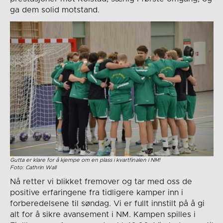
ga dem solid motstand.
Gutta er klare for å kjempe om en plass i kvartfinalen i NM!
Foto: Cathrin Wall
Nå retter vi blikket fremover og tar med oss de
positive erfaringene fra tidligere kamper inn i
forberedelsene til søndag. Vi er fullt innstilt på å gi
alt for å sikre avansement i NM. Kampen spilles i