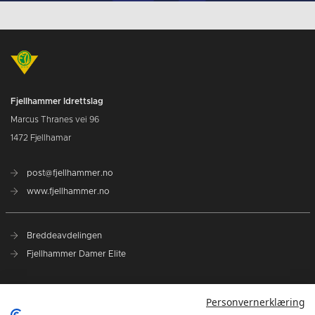
Fjellhammer Idrettslag
Marcus Thranes vei 96
1472 Fjellhamar
post@fjellhammer.no
www.fjellhammer.no
Breddeavdelingen
Fjellhammer Damer Elite
Norges Håndballforbund
Personvernerklæring
Norsk Topphåndball