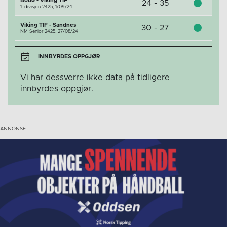
Bodø - Viking TIF
24 - 35
1. divisjon 2425,
1/09/24
Viking TIF - Sandnes
30 - 27
NM Senior 2425,
27/08/24
INNBYRDES OPPGJØR
Vi har dessverre ikke data på tidligere
innbyrdes oppgjør.