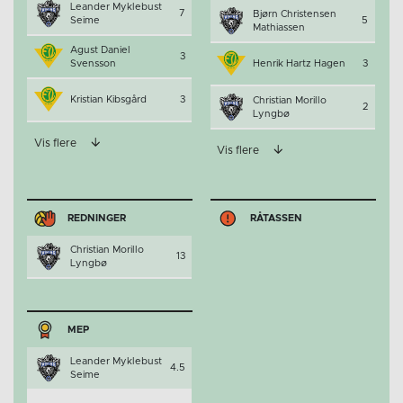
Leander Myklebust
7
Bjørn Christensen
Seime
5
Mathiassen
Agust Daniel
3
Svensson
Henrik Hartz Hagen
3
Kristian Kibsgård
3
Christian Morillo
2
Lyngbø
Vis flere
Vis flere
REDNINGER
RÅTASSEN
Christian Morillo
13
Lyngbø
MEP
Leander Myklebust
4.5
Seime