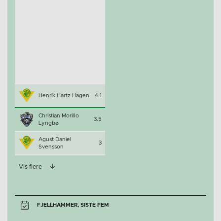
Henrik Hartz Hagen
4.1
Christian Morillo
3.5
Lyngbø
Agust Daniel
3
Svensson
Vis flere
FJELLHAMMER, SISTE FEM