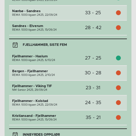
REMA 1000-ligaen 2425,
25/09/24
Nærbø - Sandnes
33 - 25
REMA 1000-ligaen 2425,
22/09/24
Sandnes - Elverum
28 - 42
REMA 1000-ligaen 2425,
15/09/24
FJELLHAMMER, SISTE FEM
Fjellhammer - Haslum
27 - 25
REMA 1000-ligaen 2425,
6/10/24
Bergen - Fjellhammer
30 - 28
REMA 1000-ligaen 2425,
2/10/24
Fjellhammer - Viking TIF
23 - 31
NM Senior 2425,
29/09/24
Fjellhammer - Kolstad
24 - 35
REMA 1000-ligaen 2425,
22/09/24
Kristiansand - Fjellhammer
35 - 21
REMA 1000-ligaen 2425,
15/09/24
INNBYRDES OPPGJØR