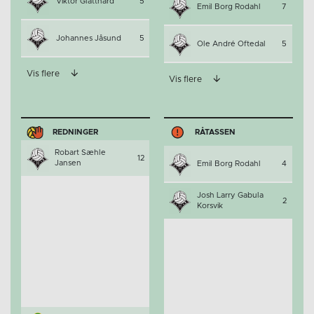
Viktor Glatthard
5
Emil Borg Rodahl
7
Johannes Jåsund
5
Ole André Oftedal
5
Vis flere
Vis flere
REDNINGER
RÅTASSEN
Robart Sæhle
12
Jansen
Emil Borg Rodahl
4
Josh Larry Gabula
2
Korsvik