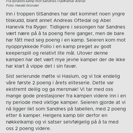
Fra fjorårets kamp mot Sandnes i Fjellhamar Arena!
Foto: Harald Gründel
Inn i troppen tilSandnes har det kommet noen yngre
tilskudd, blant annet Andreas Oftedal og Abel
Hanevik fra Ryger. Tidligere i sesongen har Sandnes
vært nære på å ta poeng flere ganger, men de bare
har fått med seg poeng i en kamp. Seieren kom mot
nyopprykkede Follo i en kamp preget av godt
keeperspill og relativt lite mål. Utover denne
kampen har det vært mye jevne kamper der de ikke
har klart å vippe det i sin favør.
Sist serierunde møtte vi Haslum, og vi tok endelig
våre første 2 poeng i årets eliteserie. Dette var
ekstremt deilig og ga mersmak! Vi tar med oss
mange gode prestasjoner fra kampen videre inn i en
ny periode med viktige kamper. Seieren gjorde at vi
nå ligger likt som Sandnes på tabellen, med 2 poeng
etter 6 kamper. Helgens kamp blir derfor en
nøkkelkamp og vi satser selvfølgelig på å ta med
oss 2 poeng videre.