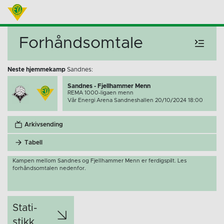
Forhåndsomtale
Neste hjemmekamp
Sandnes:
Sandnes - Fjellhammer Menn
REMA 1000-ligaen menn
Vår Energi Arena Sandneshallen 20/10/2024 18:00
Arkivsending
Tabell
Kampen mellom Sandnes og Fjellhammer Menn er ferdigspilt. Les
forhåndsomtalen nedenfor.
Stati­
stikk