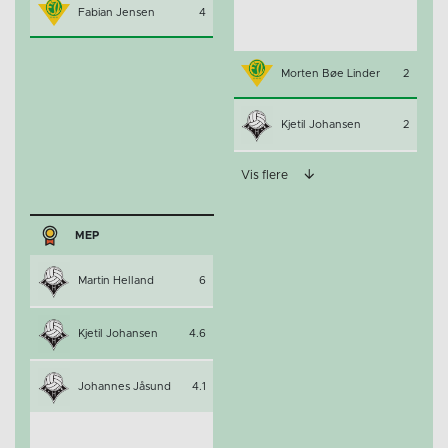
Fabian Jensen
4
Morten Bøe Linder
2
Kjetil Johansen
2
Vis flere
MEP
Martin Helland
6
Kjetil Johansen
4.6
Johannes Jåsund
4.1