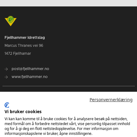
Fjellhammer Idrettslag
Marcus Thranes vei 96
1472 Fjellhamar
post@fjellhammer.no
www.fjellhammer.no
Breddeavdelingen
Personvernerklæring
Fjellhammer Damer Elite
Vi bruker cookies
Vi kan kan komme til å bruke cookies for å analysere besøk på nettsiden,
Norges Håndballforbund
med formål om å forbedre nettstedet vårt, vise personlig tilpasset innhold
Norsk Topphåndball
og for å gi deg en flott nettstedopplevelse. For mer informasjon om
informasjonskapslene vi bruker, åpne innstillingene.
NHF Region Øst