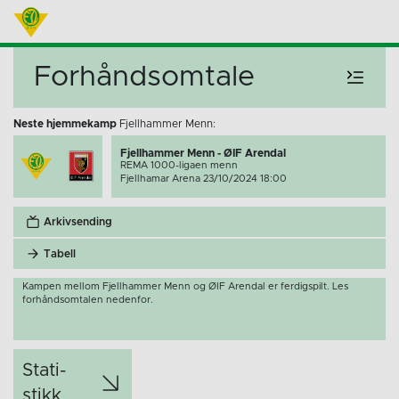
Forhåndsomtale
Neste hjemmekamp
Fjellhammer Menn:
Fjellhammer Menn - ØIF Arendal
REMA 1000-ligaen menn
Fjellhamar Arena 23/10/2024 18:00
Arkivsending
Tabell
Kampen mellom Fjellhammer Menn og ØIF Arendal er ferdigspilt. Les
forhåndsomtalen nedenfor.
Stati­
stikk