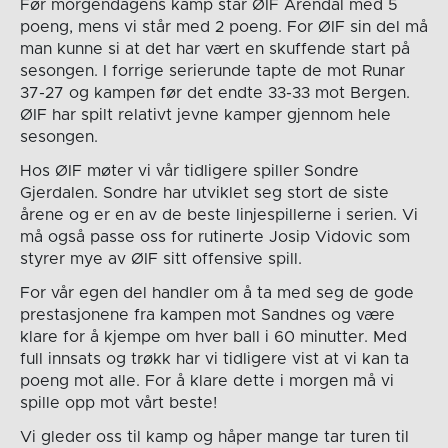
Før morgendagens kamp står ØIF Arendal med 5
poeng, mens vi står med 2 poeng. For ØIF sin del må
man kunne si at det har vært en skuffende start på
sesongen. I forrige serierunde tapte de mot Runar
37-27 og kampen før det endte 33-33 mot Bergen.
ØIF har spilt relativt jevne kamper gjennom hele
sesongen.
Hos ØIF møter vi vår tidligere spiller Sondre
Gjerdalen. Sondre har utviklet seg stort de siste
årene og er en av de beste linjespillerne i serien. Vi
må også passe oss for rutinerte Josip Vidovic som
styrer mye av ØIF sitt offensive spill.
For vår egen del handler om å ta med seg de gode
prestasjonene fra kampen mot Sandnes og være
klare for å kjempe om hver ball i 60 minutter. Med
full innsats og trøkk har vi tidligere vist at vi kan ta
poeng mot alle. For å klare dette i morgen må vi
spille opp mot vårt beste!
Vi gleder oss til kamp og håper mange tar turen til