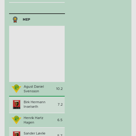
MEP
Agust Daniel
10.2
Svensson
Birk Hermann
7.2
Inselseth
Henrik Hartz
6.5
Hagen
Sander Løvlie
5.7