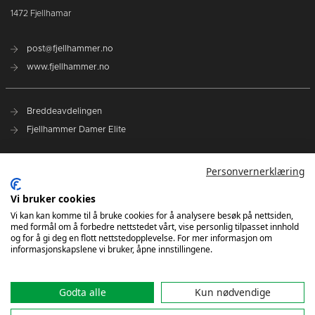
1472 Fjellhamar
post@fjellhammer.no
www.fjellhammer.no
Breddeavdelingen
Fjellhammer Damer Elite
Norges Håndballforbund
Personvernerklæring
Norsk Topphåndball
Vi bruker cookies
NHF Region Øst
Vi kan kan komme til å bruke cookies for å analysere besøk på nettsiden,
med formål om å forbedre nettstedet vårt, vise personlig tilpasset innhold
Kontakt oss
og for å gi deg en flott nettstedopplevelse. For mer informasjon om
informasjonskapslene vi bruker, åpne innstillingene.
Godta alle
Kun nødvendige