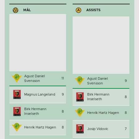
MÅL
ASSISTS
Agust Daniel
11
Agust Daniel
Svensson
9
Svensson
Magnus Langeland
9
Birk Hermann
8
Inselseth
Birk Hermann
8
Henrik Hartz Hagen
8
Inselseth
Henrik Hartz Hagen
8
Josip Vidovic
7