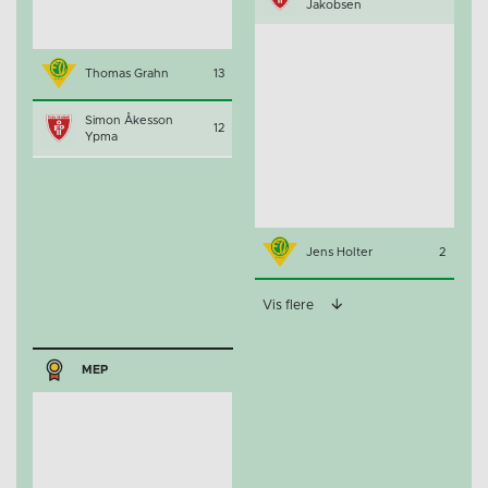
Jakobsen
Thomas Grahn
13
Simon Åkesson
12
Ypma
Jens Holter
2
Vis flere
MEP