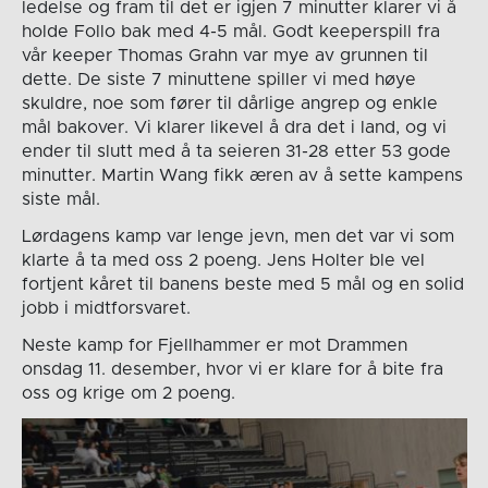
ledelse og fram til det er igjen 7 minutter klarer vi å
holde Follo bak med 4-5 mål. Godt keeperspill fra
vår keeper Thomas Grahn var mye av grunnen til
dette. De siste 7 minuttene spiller vi med høye
skuldre, noe som fører til dårlige angrep og enkle
mål bakover. Vi klarer likevel å dra det i land, og vi
ender til slutt med å ta seieren 31-28 etter 53 gode
minutter. Martin Wang fikk æren av å sette kampens
siste mål.
Lørdagens kamp var lenge jevn, men det var vi som
klarte å ta med oss 2 poeng. Jens Holter ble vel
fortjent kåret til banens beste med 5 mål og en solid
jobb i midtforsvaret.
Neste kamp for Fjellhammer er mot Drammen
onsdag 11. desember, hvor vi er klare for å bite fra
oss og krige om 2 poeng.