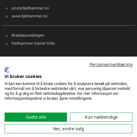
post@fjellhammer.no
www.fjellhammer.no
Breddeavdelingen
Fjellhammer Damer Elite
Norges Håndballforbund
Personvernerklæring
Norsk Topphåndball
NHF Region Øst
Vi bruker cookies
Vi kan kan komme til å bruke cookies for å analysere besøk på nettsiden,
med formål om å forbedre nettstedet vårt, vise personlig tilpasset innhold
Kontakt oss
og for å gi deg en flott nettstedopplevelse. For mer informasjon om
informasjonskapslene vi bruker, åpne innstillingene.
Godta alle
Kun nødvendige
Nei, endre valg