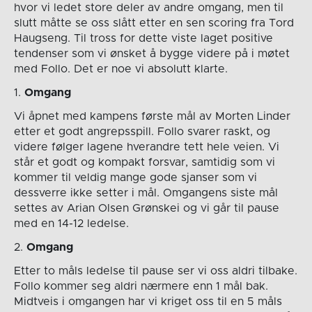
hvor vi ledet store deler av andre omgang, men til
slutt måtte se oss slått etter en sen scoring fra Tord
Haugseng. Til tross for dette viste laget positive
tendenser som vi ønsket å bygge videre på i møtet
med Follo. Det er noe vi absolutt klarte.
1.
Omgang
Vi åpnet med kampens første mål av Morten Linder
etter et godt angrepsspill. Follo svarer raskt, og
videre følger lagene hverandre tett hele veien. Vi
står et godt og kompakt forsvar, samtidig som vi
kommer til veldig mange gode sjanser som vi
dessverre ikke setter i mål. Omgangens siste mål
settes av Arian Olsen Grønskei og vi går til pause
med en 14-12 ledelse.
2.
Omgang
Etter to måls ledelse til pause ser vi oss aldri tilbake.
Follo kommer seg aldri nærmere enn 1 mål bak.
Midtveis i omgangen har vi kriget oss til en 5 måls