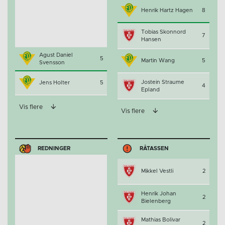
Henrik Hartz Hagen
8
Tobias Skonnord
7
Hansen
Agust Daniel
5
Martin Wang
5
Svensson
Jostein Straume
Jens Holter
5
4
Epland
Vis flere
Vis flere
REDNINGER
RÅTASSEN
Mikkel Vestli
2
Henrik Johan
2
Bielenberg
Mathias Bolivar
2