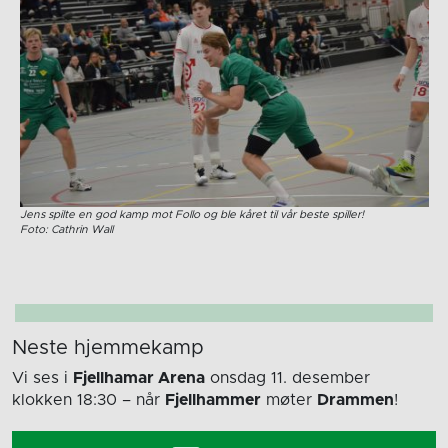
Jens spilte en god kamp mot Follo og ble kåret til vår beste spiller!
Foto: Cathrin Wall
Neste hjemmekamp
Vi ses i
Fjellhamar Arena
onsdag 11. desember
klokken 18:30
– når
Fjellhammer
møter
Drammen
!