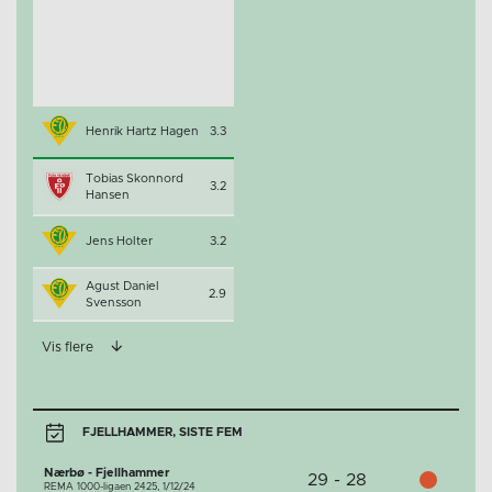
Henrik Hartz Hagen
3.3
Tobias Skonnord
3.2
Hansen
Jens Holter
3.2
Agust Daniel
2.9
Svensson
Vis flere
FJELLHAMMER, SISTE FEM
Nærbø - Fjellhammer
29 - 28
REMA 1000-ligaen 2425,
1/12/24