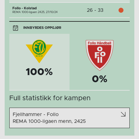
Follo - Kolstad
26 - 33
REMA 1000-ligaen 2425,
27/10/24
INNBYRDES OPPGJØR
100%
0%
Full statistikk for kampen
Fjellhammer - Follo
REMA 1000-ligaen menn, 2425