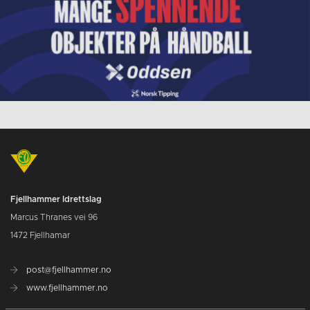
Fjellhammer Idrettslag
Marcus Thranes vei 96
1472 Fjellhamar
post@fjellhammer.no
www.fjellhammer.no