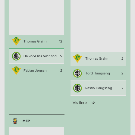
Thomas Grahn
12
Halvor-Elias Nærland
5
Thomas Grahn
2
Fabian Jensen
2
Tord Haugseng
2
Rassin Haugseng
2
Vis flere
MEP