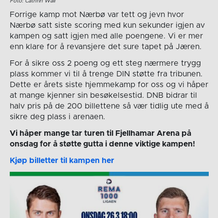
Foto: Cathrin Wall
Forrige kamp mot Nærbø var tett og jevn hvor
Nærbø satt siste scoring med kun sekunder igjen av
kampen og satt igjen med alle poengene. Vi er mer
enn klare for å revansjere det sure tapet på Jæren.
For å sikre oss 2 poeng og ett steg nærmere trygg
plass kommer vi til å trenge DIN støtte fra tribunen.
Dette er årets siste hjemmekamp for oss og vi håper
at mange kjenner sin besøkelsestid. DNB bidrar til
halv pris på de 200 billettene så vær tidlig ute med å
sikre deg plass i arenaen.
Vi håper mange tar turen til Fjellhamar Arena på
onsdag for å støtte gutta i denne viktige kampen!
Kjøp billetter til kampen her