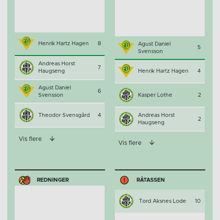
Henrik Hartz Hagen
8
Agust Daniel
5
Svensson
Andreas Horst
7
Haugseng
Henrik Hartz Hagen
4
Agust Daniel
6
Svensson
Kasper Lothe
2
Theodor Svensgård
4
Andreas Horst
2
Haugseng
Vis flere
Vis flere
REDNINGER
RÅTASSEN
Tord Aksnes Lode
10