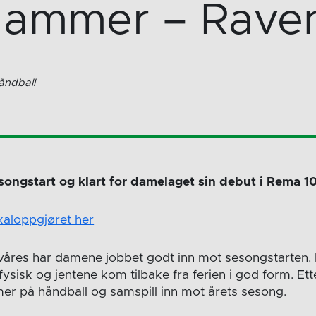
lhammer – Rave
åndball
songstart og klart for damelaget sin debut i Rema 1
lokaloppgjøret her
i våres har damene jobbet godt inn mot sesongstarten
fysisk og jentene kom tilbake fra ferien i god form. Et
er på håndball og samspill inn mot årets sesong.