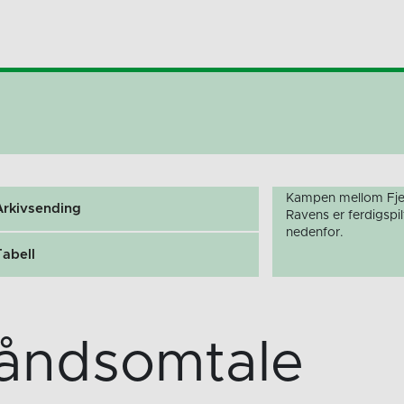
Kampen mellom Fje
Arkivsending
Ravens er ferdigspi
nedenfor.
Tabell
åndsomtale