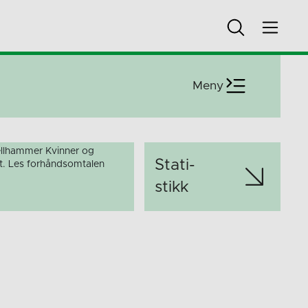
Meny
llhammer Kvinner og
Stati­
lt. Les forhåndsomtalen
stikk