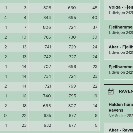
Volda - Fje
1
3
808
630
45
1. divisjon 242
4
4
844
695
40
Fjellhamme
1
7
806
724
37
1. divisjon 242
2
10
786
730
30
2
13
741
729
24
Aker - Fjel
1. divisjon 242
2
13
742
727
24
1
14
707
698
23
Fjellhammer
1. divisjon 242
1
14
734
724
23
2
14
721
769
22
RAVENS
1
16
740
795
19
Halden hånd
2
18
696
807
14
Ravens
0
22
635
877
8
NM Senior 25
1
23
632
877
5
Aker - Rave