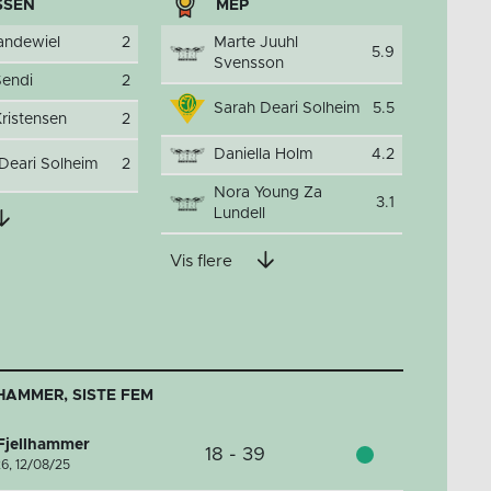
SSEN
MEP
andewiel
2
Marte Juuhl
5.9
Svensson
Sendi
2
Sarah Deari Solheim
5.5
ristensen
2
Daniella Holm
4.2
Deari Solheim
2
Nora Young Za
3.1
Lundell
Vis flere
HAMMER, SISTE FEM
 Fjellhammer
18 - 39
26,
12/08/25