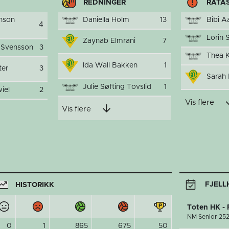
REDNINGER
RÅTA
rnson
Daniella Holm
13
Bibi A
4
Lorin 
Zaynab Elmrani
7
 Svensson
3
Thea K
Ida Wall Bakken
1
ter
3
Sarah 
Julie Søfting Tovslid
1
iel
2
Vis flere
Vis flere
FJELL
HISTORIKK
Toten HK -
NM Senior 25
0
1
865
675
50