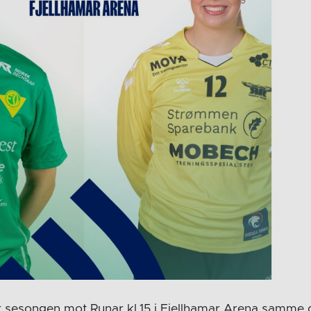
 sesongen mot Runar kl.15 i Fjellhamar Arena samme 