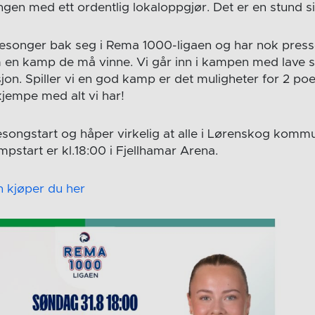
gen med ett ordentlig lokaloppgjør. Det er en stund si
sesonger bak seg i Rema 1000-ligaen og har nok presse
 en kamp de må vinne. Vi går inn i kampen med lave 
on. Spiller vi en god kamp er det muligheter for 2 poen
kjempe med alt vi har!
sesongstart og håper virkelig at alle i Lørenskog komm
pstart er kl.18:00 i Fjellhamar Arena.
en kjøper du her