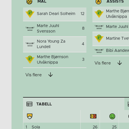
MÅL
ASSISTS
Marthe Bjø
Sarah Deari Solheim
12
Ulvåknippa
Marte Juuhl
Marte Juuhl
8
Svensson
Martine Tve
Nora Young Za
4
Lundell
Bibi Aandew
Marthe Bjørnson
3
Ulvåknippa
Vis flere
Vis flere
TABELL
1
Sola
26
25