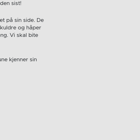
den sist!
t på sin side. De
skuldre og håper
g. Vi skal bite
une kjenner sin