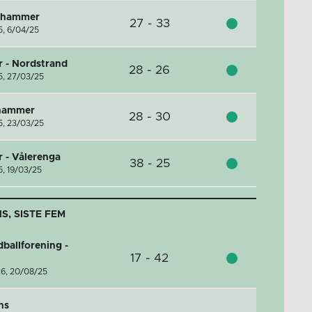
llhammer
27 - 33
5,
6/04/25
r - Nordstrand
28 - 26
5,
27/03/25
lhammer
28 - 30
5,
23/03/25
 - Vålerenga
38 - 25
5,
19/03/25
, SISTE FEM
ballforening -
17 - 42
26,
20/08/25
ns