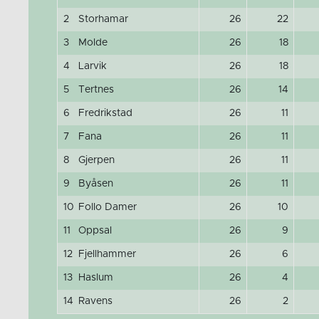
2
Storhamar
26
22
3
Molde
26
18
4
Larvik
26
18
5
Tertnes
26
14
6
Fredrikstad
26
11
7
Fana
26
11
8
Gjerpen
26
11
9
Byåsen
26
11
10
Follo Damer
26
10
11
Oppsal
26
9
12
Fjellhammer
26
6
13
Haslum
26
4
14
Ravens
26
2