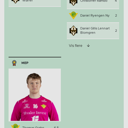
Warrer
Christoffer Rambo
4
Daniel Ryengen Ny
2
Daniel Gillis Lennart
2
Blomgren
Vis flere
MEP
Thomas Grahn
6.5