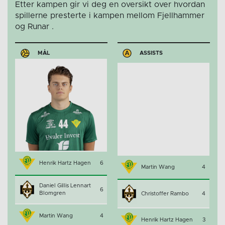
Etter kampen gir vi deg en oversikt over hvordan
spillerne presterte i kampen mellom Fjellhammer
og Runar .
MÅL
ASSISTS
Henrik Hartz Hagen
6
Martin Wang
4
Daniel Gillis Lennart
6
Blomgren
Christoffer Rambo
4
Martin Wang
4
Henrik Hartz Hagen
3