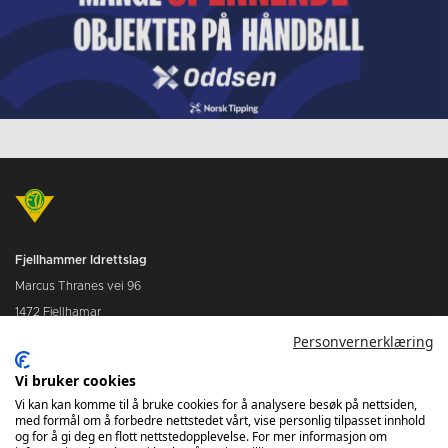
Fjellhammer Idrettslag
Marcus Thranes vei 96
1472 Fjellhamar
Personvernerklæring
post@fjellhammer.no
Vi bruker cookies
www.fjellhammer.no
Vi kan kan komme til å bruke cookies for å analysere besøk på nettsiden,
med formål om å forbedre nettstedet vårt, vise personlig tilpasset innhold
og for å gi deg en flott nettstedopplevelse. For mer informasjon om