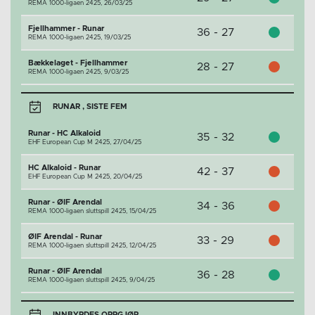
REMA 1000-ligaen 2425,
26/03/25
Fjellhammer - Runar
36 - 27
REMA 1000-ligaen 2425,
19/03/25
Bækkelaget - Fjellhammer
28 - 27
REMA 1000-ligaen 2425,
9/03/25
RUNAR , SISTE FEM
Runar - HC Alkaloid
35 - 32
EHF European Cup M 2425,
27/04/25
HC Alkaloid - Runar
42 - 37
EHF European Cup M 2425,
20/04/25
Runar - ØIF Arendal
34 - 36
REMA 1000-ligaen sluttspill 2425,
15/04/25
ØIF Arendal - Runar
33 - 29
REMA 1000-ligaen sluttspill 2425,
12/04/25
Runar - ØIF Arendal
36 - 28
REMA 1000-ligaen sluttspill 2425,
9/04/25
INNBYRDES OPPGJØR