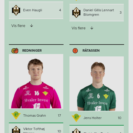
Even Haugli
4
Daniel Gillis Lennart
3
Blomgren
Vis flere
Vis flere
REDNINGER
RÅTASSEN
Thomas Grahn
17
Jens Holter
10
Viktor Tofthøj
10