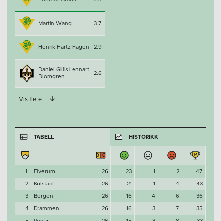
Martin Wang
3.7
Henrik Hartz Hagen
2.9
Daniel Gillis Lennart
2.6
Blomgren
Vis flere
TABELL
HISTORIKK
1
Elverum
26
23
1
2
47
2
Kolstad
26
21
1
4
43
3
Bergen
26
16
4
6
36
4
Drammen
26
16
3
7
35
5
Runar
26
15
3
8
33