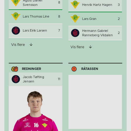
Agust Daniel
8
Svensson
Henrik Hartz Hagen
3
Lars Thomas Line
8
Lars Gran
2
Lars Eirik Larsen
7
Hermann Gabriel
2
Ranneberg Vildalen
Vis flere
Vis flere
REDNINGER
RÅTASSEN
Jacob Tøfting
11
Jensen