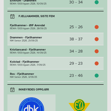
Elverum - Drammen
30 - 34
REMA 1000-ligaen 2526,
10/09/25
FJELLHAMMER, SISTE FEM
Fjellhammer - ØIF Arendal
25 - 26
REMA 1000-ligaen 2526,
28/09/25
Drammen - Fjellhammer
38 - 37
NM Senior 2526,
21/09/25
Kristiansand - Fjellhammer
34 - 28
REMA 1000-ligaen 2526,
14/09/25
Kolstad - Fjellhammer
29 - 23
REMA 1000-ligaen 2526,
7/09/25
Ros - Fjellhammer
23 - 46
NM Senior 2526,
3/09/25
INNBYRDES OPPGJØR