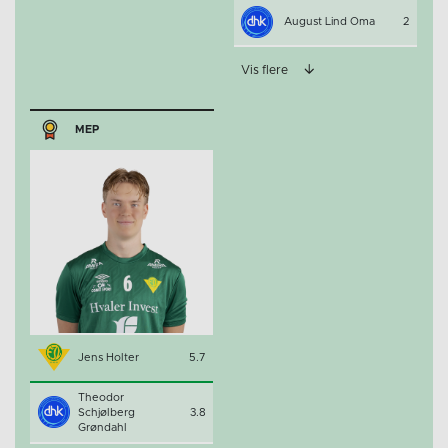
August Lind Oma
2
Vis flere
MEP
Jens Holter
5.7
Theodor
Schjølberg
3.8
Grøndahl