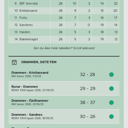
9
ØIF Arendal
26
10
2
14
22
10
Kristiansand
26
9
2
15
20
11
Follo
26
7
3
16
17
12
Sandnes
26
7
0
19
14
13
Halden
26
5
3
18
13
14
Bækkelaget
26
5
2
19
12
Ser du ikke hele tabellen? Scroll sideveis!
DRAMMEN, SISTE FEM
Drammen - Kristiansand
32 - 28
NM Senior 2526,
1/10/25
Runar - Drammen
29 - 29
REMA 1000-ligaen 2526,
27/09/25
Drammen - Fjellhammer
38 - 37
NM Senior 2526,
21/09/25
Drammen - Sandnes
30 - 26
REMA 1000-ligaen 2526,
18/09/25