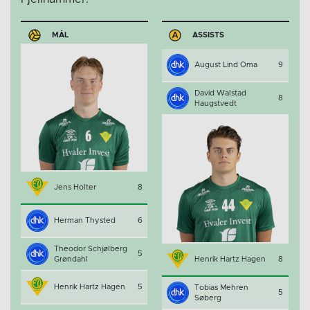
MÅL
ASSISTS
August Lind Oma
9
David Walstad
8
Haugstvedt
Jens Holter
8
Herman Thysted
6
Theodor Schjølberg
5
Grøndahl
Henrik Hartz Hagen
8
Henrik Hartz Hagen
5
Tobias Mehren
5
Søberg