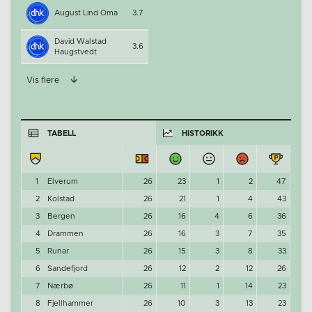
August Lind Oma
3.7
David Walstad
3.6
Haugstvedt
Vis flere
TABELL
HISTORIKK
1
Elverum
26
23
1
2
47
2
Kolstad
26
21
1
4
43
3
Bergen
26
16
4
6
36
4
Drammen
26
16
3
7
35
5
Runar
26
15
3
8
33
6
Sandefjord
26
12
2
12
26
7
Nærbø
26
11
1
14
23
8
Fjellhammer
26
10
3
13
23