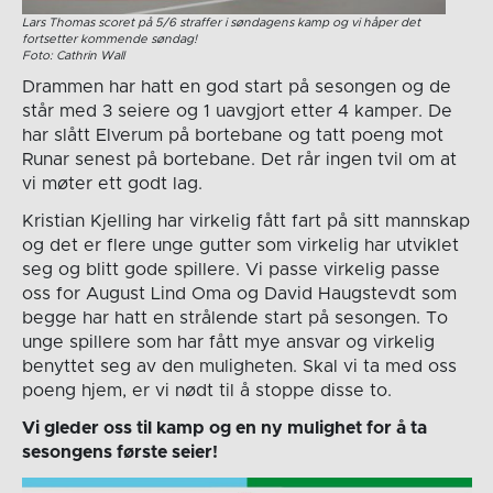
Lars Thomas scoret på 5/6 straffer i søndagens kamp og vi håper det
fortsetter kommende søndag!
Foto: Cathrin Wall
Drammen har hatt en god start på sesongen og de
står med 3 seiere og 1 uavgjort etter 4 kamper. De
har slått Elverum på bortebane og tatt poeng mot
Runar senest på bortebane. Det rår ingen tvil om at
vi møter ett godt lag.
Kristian Kjelling har virkelig fått fart på sitt mannskap
og det er flere unge gutter som virkelig har utviklet
seg og blitt gode spillere. Vi passe virkelig passe
oss for August Lind Oma og David Haugstevdt som
begge har hatt en strålende start på sesongen. To
unge spillere som har fått mye ansvar og virkelig
benyttet seg av den muligheten. Skal vi ta med oss
poeng hjem, er vi nødt til å stoppe disse to.
Vi gleder oss til kamp og en ny mulighet for å ta
sesongens første seier!