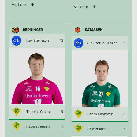
Vis flere
Vis flere
REDNINGER
RÅTASSEN
Isak Steinsson
13
Ola Hoftun Lillelien
2
Thomas Grahn
6
Henrik Lahnstein
2
Fabian Jensen
4
Jens Holter
2