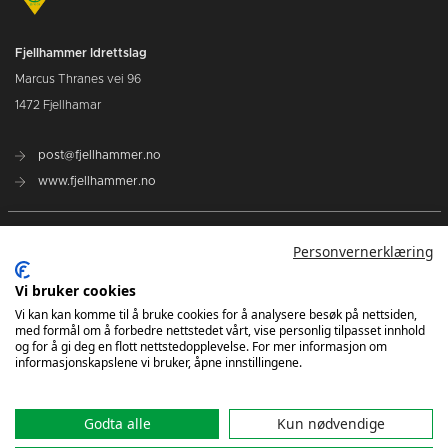
Fjellhammer Idrettslag
Marcus Thranes vei 96
1472 Fjellhamar
post@fjellhammer.no
www.fjellhammer.no
Breddeavdelingen
Personvernerklæring
Fjellhammer Damer Elite
Vi bruker cookies
Vi kan kan komme til å bruke cookies for å analysere besøk på nettsiden,
Norges Håndballforbund
med formål om å forbedre nettstedet vårt, vise personlig tilpasset innhold
og for å gi deg en flott nettstedopplevelse. For mer informasjon om
Norsk Topphåndball
informasjonskapslene vi bruker, åpne innstillingene.
NHF Region Øst
Godta alle
Kun nødvendige
Kontakt oss