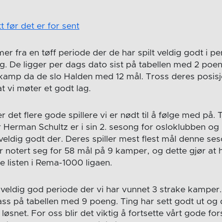
tt før det er for sent
 fra en tøff periode der de har spilt veldig godt i pe
g. De ligger per dags dato sist på tabellen med 2 po
ekamp da de slo Halden med 12 mål. Tross deres posisj
at vi møter et godt lag.
det flere gode spillere vi er nødt til å følge med på. T
r Herman Schultz er i sin 2. sesong for osloklubben og
veldig godt der. Deres spiller mest flest mål denne se
 notert seg for 58 mål på 9 kamper, og dette gjør at h
e listen i Rema-1000 ligaen.
veldig god periode der vi har vunnet 3 strake kamper.
plass på tabellen med 9 poeng. Ting har sett godt ut og
løsnet. For oss blir det viktig å fortsette vårt gode for