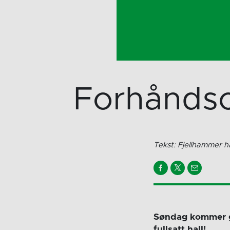
Forhåndso
Tekst: Fjellhammer h
Søndag kommer gu
fullsatt hall!