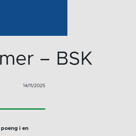
mmer – BSK
14/11/2025
 poeng i en