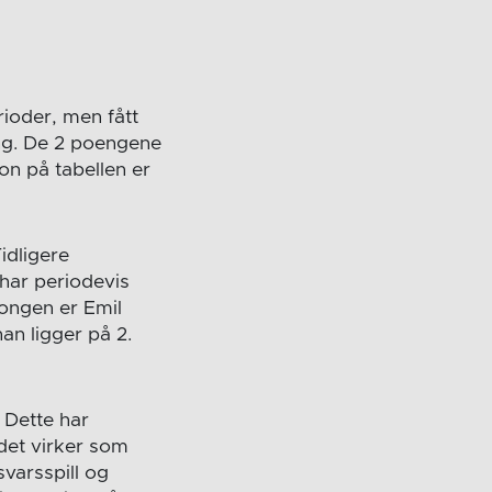
rioder, men fått
eng. De 2 poengene
on på tabellen er
idligere
 har periodevis
songen er Emil
an ligger på 2.
 Dette har
 det virker som
svarsspill og