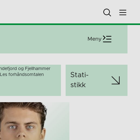
Meny
defjord og Fjellhammer
Stati­
. Les forhåndsomtalen
stikk