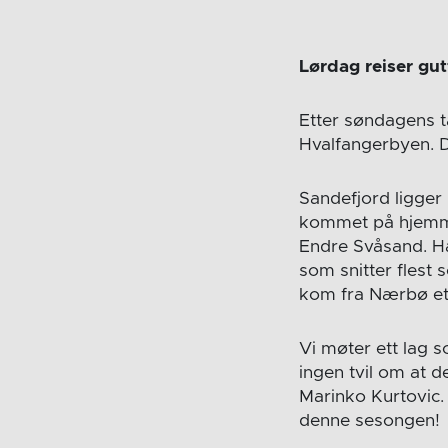
Lørdag reiser gu
Etter søndagens t
Hvalfangerbyen. D
Sandefjord ligger 
kommet på hjemm
Endre Svåsand. Ha
som snitter flest 
kom fra Nærbø ett
Vi møter ett lag 
ingen tvil om at d
Marinko Kurtovic.
denne sesongen!