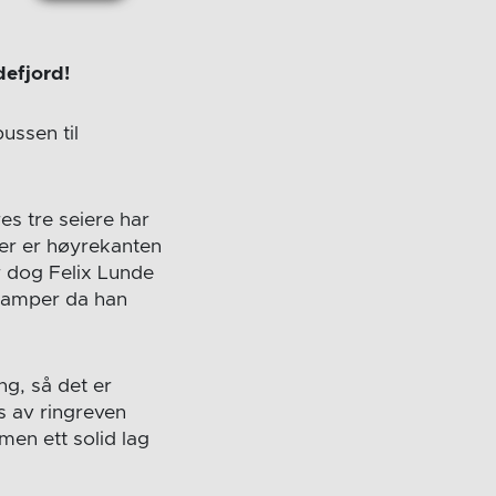
defjord!
ussen til
es tre seiere har
r er høyrekanten
r dog Felix Lunde
4 kamper da han
ng, så det er
es av ringreven
men ett solid lag