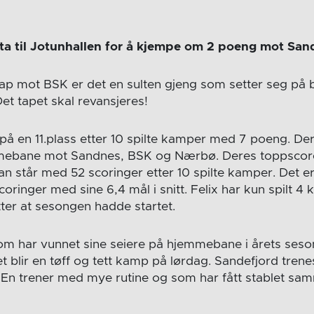
tta til Jotunhallen for å kjempe om 2 poeng mot San
ap mot BSK er det en sulten gjeng som setter seg på b
et tapet skal revansjeres!
på en 11.plass etter 10 spilte kamper med 7 poeng. Der
ebane mot Sandnes, BSK og Nærbø. Deres toppscore
n står med 52 scoringer etter 10 spilte kamper. Det e
scoringer med sine 6,4 mål i snitt. Felix har kun spilt 
er at sesongen hadde startet.
som har vunnet sine seiere på hjemmebane i årets seso
et blir en tøff og tett kamp på lørdag. Sandefjord tren
 En trener med mye rutine og som har fått stablet sam