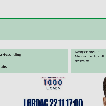
Kampen mellom San
Arkivsending
Menn er ferdigspilt
nedenfor.
Tabell