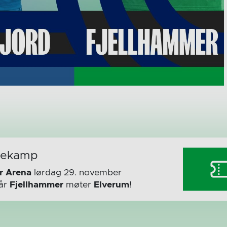
mekamp
r Arena
lørdag 29. november
år
Fjellhammer
møter
Elverum
!