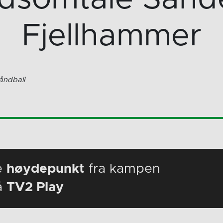
Fjellhammer
åndball
e
høydepunkt
fra kampen
å
TV2 Play