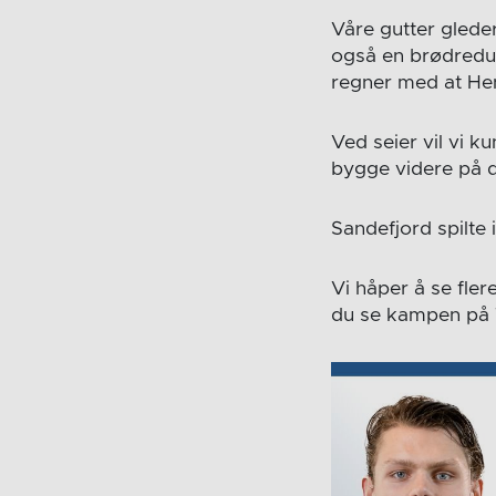
Våre gutter glede
også en brødreduel
regner med at Henr
Ved seier vil vi k
bygge videre på d
Sandefjord spilte 
Vi håper å se fler
du se kampen på T