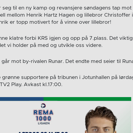
r seg til en ny kamp og revansjere søndagens tap mot 
l mellom Henrik Hartz Hagen og lillebror Christoffer i
ik er topp motivert for å vinne over lillebror!
unne klatre forbi KRS igjen og opp på 7.plass. Det viktig
et vi holder på med og utvikle oss videre.
i går mot by-rivalen Runar. Det endte med seier til Run
e grønne supportere på tribunen i Jotunhallen på lørda
V2 Play. Avkast kl.17:00.