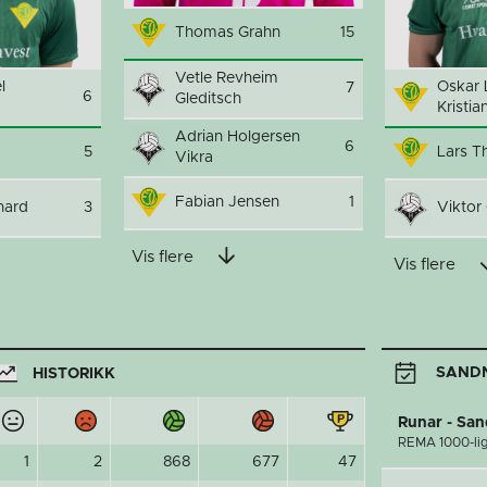
Thomas Grahn
15
Vetle Revheim
l
Oskar 
7
6
Gleditsch
Kristia
Adrian Holgersen
6
5
Lars T
Vikra
Fabian Jensen
1
hard
3
Viktor
Vis flere
Vis flere
SANDN
HISTORIKK
Runar - Sa
REMA 1000-li
1
2
868
677
47