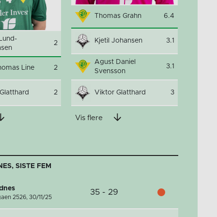
Thomas Grahn
6.4
Lund-
Kjetil Johansen
3.1
2
nsen
Agust Daniel
3.1
homas Line
2
Svensson
 Glatthard
2
Viktor Glatthard
3
Vis flere
ES, SISTE FEM
ndnes
35 - 29
gaen 2526,
30/11/25