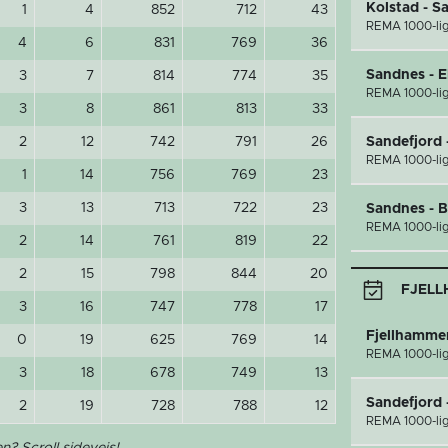
Kolstad - S
1
4
852
712
43
REMA 1000-li
4
6
831
769
36
Sandnes - 
3
7
814
774
35
REMA 1000-li
3
8
861
813
33
2
12
742
791
26
Sandefjord 
REMA 1000-li
1
14
756
769
23
3
13
713
722
23
Sandnes - 
REMA 1000-li
2
14
761
819
22
2
15
798
844
20
FJELL
3
16
747
778
17
Fjellhamme
0
19
625
769
14
REMA 1000-li
3
18
678
749
13
Sandefjord 
2
19
728
788
12
REMA 1000-li
n? Scroll sideveis!