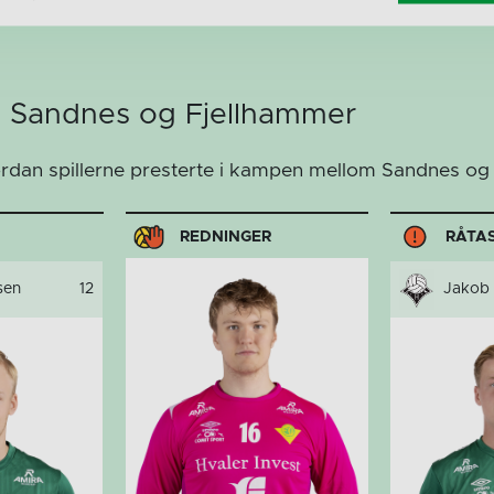
m Sandnes og Fjellhammer
ordan spillerne presterte i kampen mellom Sandnes og
REDNINGER
RÅTA
sen
12
Jakob 