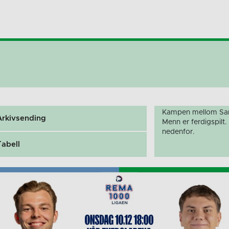
Kampen mellom San
Arkivsending
Menn er ferdigspilt
nedenfor.
Tabell