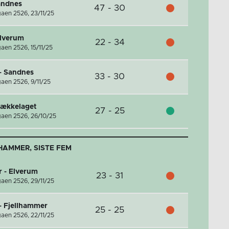
andnes
47 - 30
gaen 2526,
23/11/25
Elverum
22 - 34
gaen 2526,
15/11/25
- Sandnes
33 - 30
gaen 2526,
9/11/25
Bækkelaget
27 - 25
gaen 2526,
26/10/25
HAMMER, SISTE FEM
r - Elverum
23 - 31
gaen 2526,
29/11/25
- Fjellhammer
25 - 25
gaen 2526,
22/11/25