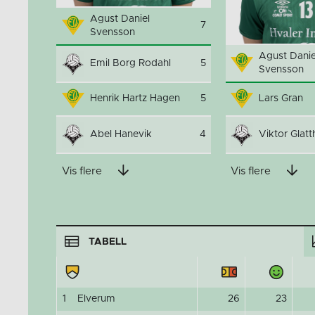
Agust Daniel
7
Svensson
Agust Danie
Emil Borg Rodahl
5
Svensson
Henrik Hartz Hagen
5
Lars Gran
Abel Hanevik
4
Viktor Glatt
Vis flere
Vis flere
TABELL
1
Elverum
26
23