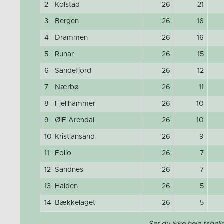
2
Kolstad
26
21
3
Bergen
26
16
4
Drammen
26
16
5
Runar
26
15
6
Sandefjord
26
12
7
Nærbø
26
11
8
Fjellhammer
26
10
9
ØIF Arendal
26
10
10
Kristiansand
26
9
11
Follo
26
7
12
Sandnes
26
7
13
Halden
26
5
14
Bækkelaget
26
5
Ser du ikke hele tabelle