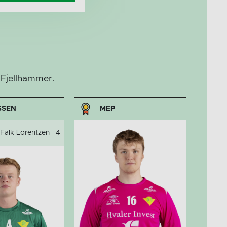
 Fjellhammer.
SSEN
MEP
Falk Lorentzen
4