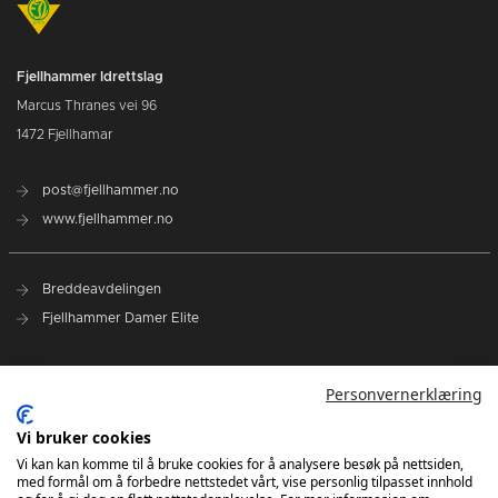
Fjellhammer Idrettslag
Marcus Thranes vei 96
1472 Fjellhamar
post@fjellhammer.no
www.fjellhammer.no
Breddeavdelingen
Fjellhammer Damer Elite
Norges Håndballforbund
Personvernerklæring
Norsk Topphåndball
NHF Region Øst
Vi bruker cookies
Vi kan kan komme til å bruke cookies for å analysere besøk på nettsiden,
med formål om å forbedre nettstedet vårt, vise personlig tilpasset innhold
Kontakt oss