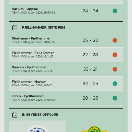
Haslum - Oppsal
24 - 34
REMA 1000-ligaen 2526,
26/10/25
FJELLHAMMER, SISTE FEM
Storhamar - Fjellhammer
25 - 22
REMA 1000-ligaen 2526,
20/12/25
Fjellhammer - Follo Damer
22 - 28
REMA 1000-ligaen 2526,
16/11/25
Byåsen - Fjellhammer
33 - 21
REMA 1000-ligaen 2526,
9/11/25
Fjellhammer - Haslum
34 - 25
REMA 1000-ligaen 2526,
2/11/25
Larvik - Fjellhammer
28 - 28
REMA 1000-ligaen 2526,
24/10/25
INNBYRDES OPPGJØR