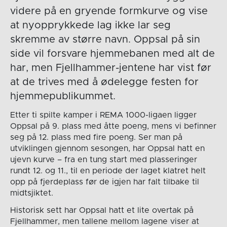
videre på en gryende formkurve og vise
at nyopprykkede lag ikke lar seg
skremme av større navn. Oppsal på sin
side vil forsvare hjemmebanen med alt de
har, men Fjellhammer-jentene har vist før
at de trives med å ødelegge festen for
hjemmepublikummet.
Etter ti spilte kamper i REMA 1000-ligaen ligger
Oppsal på 9. plass med åtte poeng, mens vi befinner
seg på 12. plass med fire poeng. Ser man på
utviklingen gjennom sesongen, har Oppsal hatt en
ujevn kurve – fra en tung start med plasseringer
rundt 12. og 11., til en periode der laget klatret helt
opp på fjerdeplass før de igjen har falt tilbake til
midtsjiktet.
Historisk sett har Oppsal hatt et lite overtak på
Fjellhammer, men tallene mellom lagene viser at