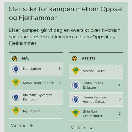
Statistikk for kampen mellom Oppsal
og Fjellhammer
Etter kampen gir vi deg en oversikt over hvordan
spillerne presterte i kampen mellom Oppsal og
Fjellhammer.
MÅL
ASSISTS
Nora Løken
6
Martine Tveter
6
Sarah Deari Solheim
6
Kristin Loraas
4
Eiriksson
Ida Marie Syversen
6
Hanna Karoline
Kallhovd
3
Hernes Gåsvær
My Lervold
5
Birta Run
2
Grétarsdottir
Vis flere
Vis flere