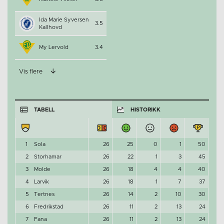
Ida Marie Syversen
3.5
Kallhovd
My Lervold
3.4
Vis flere
TABELL
HISTORIKK
1
Sola
26
25
0
1
50
2
Storhamar
26
22
1
3
45
3
Molde
26
18
4
4
40
4
Larvik
26
18
1
7
37
5
Tertnes
26
14
2
10
30
6
Fredrikstad
26
11
2
13
24
7
Fana
26
11
2
13
24