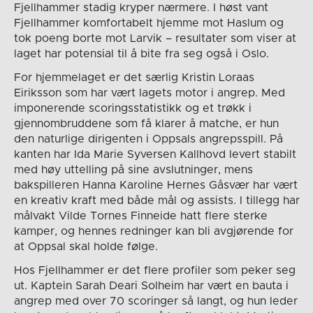
Fjellhammer stadig kryper nærmere. I høst vant
Fjellhammer komfortabelt hjemme mot Haslum og
tok poeng borte mot Larvik – resultater som viser at
laget har potensial til å bite fra seg også i Oslo.
For hjemmelaget er det særlig Kristin Loraas
Eiriksson som har vært lagets motor i angrep. Med
imponerende scoringsstatistikk og et trøkk i
gjennombruddene som få klarer å matche, er hun
den naturlige dirigenten i Oppsals angrepsspill. På
kanten har Ida Marie Syversen Kallhovd levert stabilt
med høy uttelling på sine avslutninger, mens
bakspilleren Hanna Karoline Hernes Gåsvær har vært
en kreativ kraft med både mål og assists. I tillegg har
målvakt Vilde Tornes Finneide hatt flere sterke
kamper, og hennes redninger kan bli avgjørende for
at Oppsal skal holde følge.
Hos Fjellhammer er det flere profiler som peker seg
ut. Kaptein Sarah Deari Solheim har vært en bauta i
angrep med over 70 scoringer så langt, og hun leder