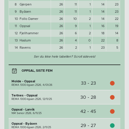
8
Gjerpen
26
11
1
14
23
9
Byåsen
26
11
1
14
23
10
Follo Damer
26
10
2
14
22
11
Oppsal
26
9
1
16
19
12
Fjellhammer
26
6
2
18
14
13
Haslum
26
4
0
22
8
14
Ravens
26
2
1
23
5
Ser du ikke hele tabellen? Scroll sideveis!
OPPSAL, SISTE FEM
Molde - Oppsal
33 - 23
REMA 1000-ligaen 2526,
4/01/26
Tertnes - Oppsal
30 - 28
REMA 1000-ligaen 2526,
12/11/25
Oppsal - Larvik
42 - 45
NM Senior 2526,
6/11/25
Oppsal - Byåsen
29 - 27
REMA 1000-ligaen 2526,
2/11/25