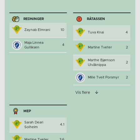
REDNINGER
RÅTASSEN
Zaynab Elmrani
10
Tuva Knai
4
Maja Linnea
4
Gulliksen
Martine Tveter
2
Marthe Bjørnson
2
Ulvåknippa
Mille Tveit Porsmyr
2
Vis flere
MEP
Sarah Deari
4.1
Solheim
Martine Tveter
3.6