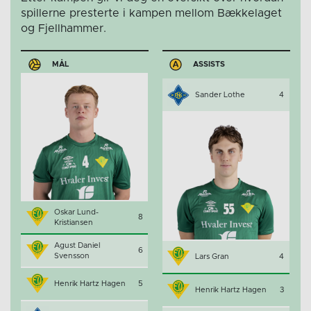
spillerne presterte i kampen mellom Bækkelaget
og Fjellhammer.
MÅL
ASSISTS
Sander Lothe
4
Oskar Lund-
8
Kristiansen
Agust Daniel
6
Svensson
Lars Gran
4
Henrik Hartz Hagen
5
Henrik Hartz Hagen
3