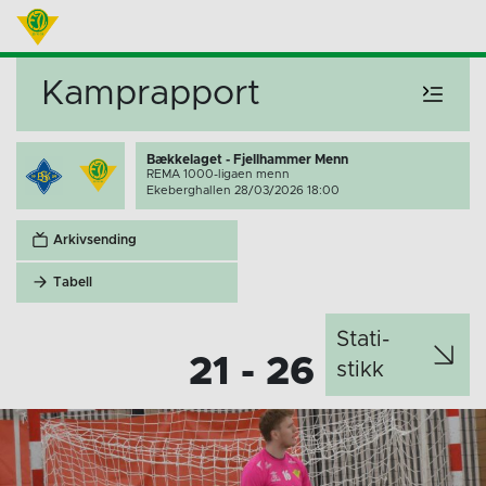
Kamprapport
Bækkelaget - Fjellhammer Menn
REMA 1000-ligaen menn
Ekeberghallen 28/03/2026 18:00
Arkivsending
Tabell
Stati­
21 - 26
stikk