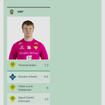
MEP
Thomas Grahn
7.2
Sondre Orheim
6.5
Oskar Lund-
5
Kristiansen
Agust Daniel
3.3
Svensson