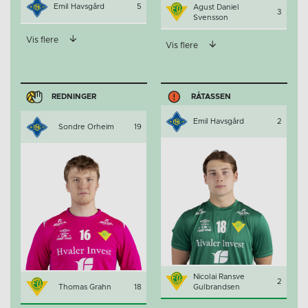
Emil Havsgård
5
Agust Daniel
3
Svensson
Vis flere
Vis flere
REDNINGER
RÅTASSEN
Emil Havsgård
2
Sondre Orheim
19
Nicolai Ransve
2
Thomas Grahn
18
Gulbrandsen