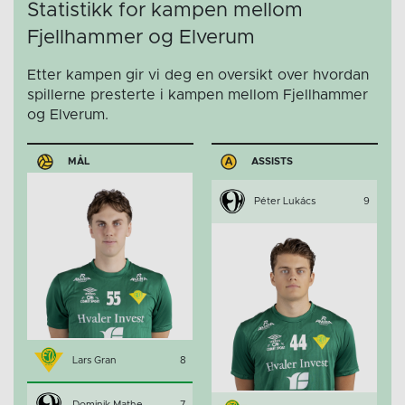
Statistikk for kampen mellom
Fjellhammer og Elverum
Etter kampen gir vi deg en oversikt over hvordan
spillerne presterte i kampen mellom Fjellhammer
og Elverum.
MÅL
ASSISTS
Péter Lukács
9
Lars Gran
8
Dominik Mathe
7