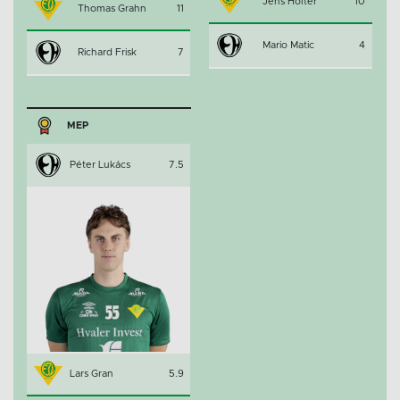
Jens Holter
10
Thomas Grahn
11
Mario Matic
4
Richard Frisk
7
MEP
Péter Lukács
7.5
Lars Gran
5.9