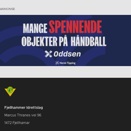
Fjellhammer Idrettslag
Marcus Thranes vei 96
1472 Fjellhamar