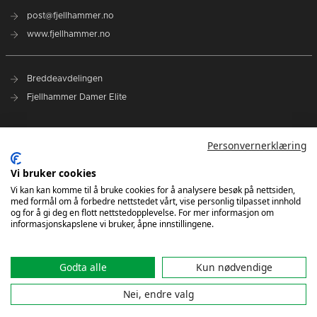
post@fjellhammer.no
www.fjellhammer.no
Breddeavdelingen
Fjellhammer Damer Elite
Norges Håndballforbund
Personvernerklæring
Norsk Topphåndball
NHF Region Øst
Vi bruker cookies
Vi kan kan komme til å bruke cookies for å analysere besøk på nettsiden,
med formål om å forbedre nettstedet vårt, vise personlig tilpasset innhold
Kontakt oss
og for å gi deg en flott nettstedopplevelse. For mer informasjon om
informasjonskapslene vi bruker, åpne innstillingene.
Godta alle
Kun nødvendige
Nei, endre valg