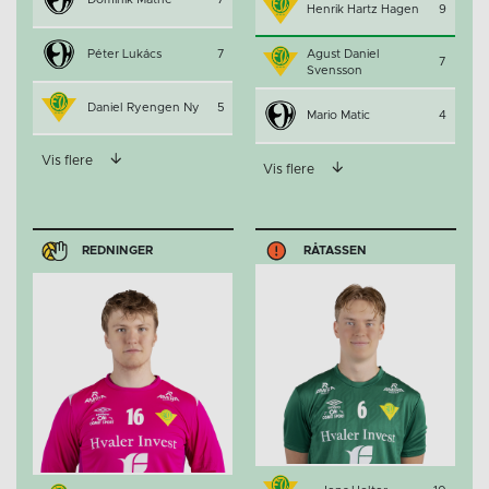
Henrik Hartz Hagen
9
Péter Lukács
7
Agust Daniel
7
Svensson
Daniel Ryengen Ny
5
Mario Matic
4
Vis flere
Vis flere
REDNINGER
RÅTASSEN