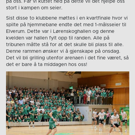
på oss. Får vi kuttet ned på dette vil det hjelpe oss
stort i kampen om seier.
Sist disse to klubbene møttes i en kvartfinale hvor vi
spilte på hjemmebane endte det med 1-målsseier til
Elverum. Dette var i Lørenskoghallen og denne
kvelden var hallen fylt opp til randen. Alle på
tribunen måtte stå for at det skulle bli plass til alle.
Denne rammen ønsker vi å gjenskape på onsdag.
Det vil bli grilling utenfor arenaen i det fine været, så
det er bare å ta middagen hos oss!