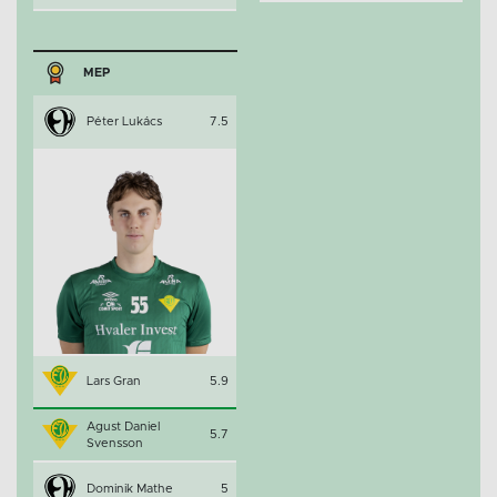
MEP
Péter Lukács
7.5
Lars Gran
5.9
Agust Daniel
5.7
Svensson
Dominik Mathe
5