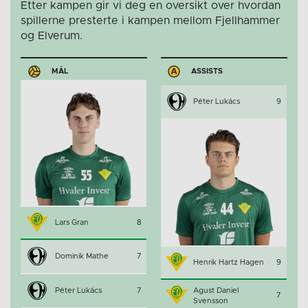
Etter kampen gir vi deg en oversikt over hvordan
spillerne presterte i kampen mellom Fjellhammer
og Elverum.
MÅL
ASSISTS
Péter Lukács
9
Lars Gran
8
Dominik Mathe
7
Henrik Hartz Hagen
9
Péter Lukács
7
Agust Daniel
7
Svensson