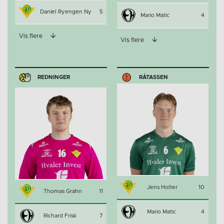
Daniel Ryengen Ny
5
Mario Matic
4
Vis flere
Vis flere
REDNINGER
RÅTASSEN
Jens Holter
10
Thomas Grahn
11
Mario Matic
4
Richard Frisk
7