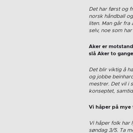
Det har først og f
norsk håndball og
liten. Man går fra
selv, noe som har
Aker er motstande
slå Aker to gange
Det blir viktig å h
og jobbe beinhardt
mestrer. Det vil i
konseptet, samtidig
Vi håper på mye f
Vi håper folk har 
søndag 3/5. Ta me