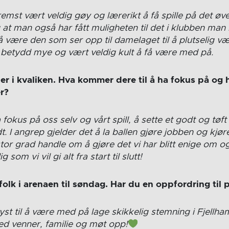
remst vært veldig gøy og lærerikt å få spille på det øve
 at man også har fått muligheten til det i klubben man
 å være den som ser opp til damelaget til å plutselig v
 betydd mye og vært veldig kult å få være med på.
r i kvaliken. Hva kommer dere til å ha fokus på og hv
r?
a fokus på oss selv og vårt spill, å sette et godt og tøft
. I angrep gjelder det å la ballen gjøre jobben og kjøre 
 stor grad handle om å gjøre det vi har blitt enige om o
 som vi vil gi alt fra start til slutt!
olk i arenaen til søndag. Har du en oppfordring til
lyst til å være med på lage skikkelig stemning i Fjell
d venner, familie og møt opp!