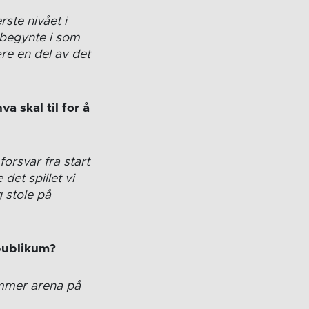
rste nivået i
 begynte i som
ære en del av det
a skal til for å
 forsvar fra start
det spillet vi
g stole på
 publikum?
hammer arena på