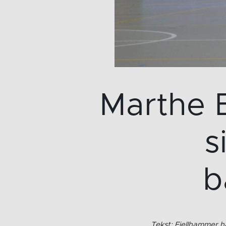
Marthe B
s
b
Tekst: Fjellhammer h