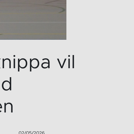
nippa vil
ed
en
02/05/2026