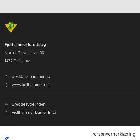
Fjellhammer Idrettslag
Marcus Thranes vei 96
1472 Fjellhamar
post@fjellhammer.no
www.fjellhammer.no
Breddeavdelingen
Fjellhammer Damer Elite
Norges Håndballforbund
Personvernerklæring
Norsk Topphåndball