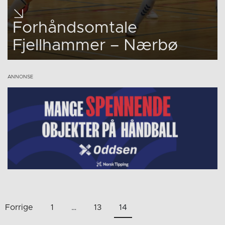
Forhåndsomtale
Fjellhammer – Nærbø
Sidepaginering
Forrige
1
…
13
14