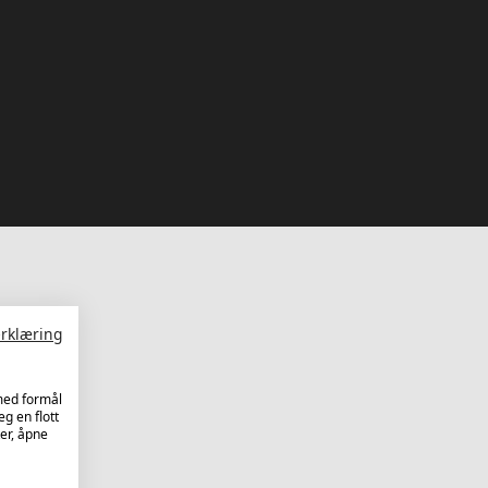
rklæring
 med formål
eg en flott
er, åpne