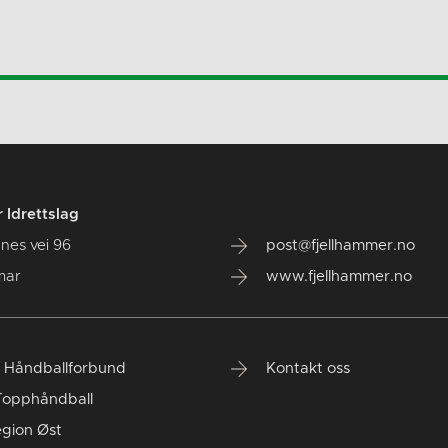
 Idrettslag
nes vei 96
post@fjellhammer.no
mar
www.fjellhammer.no
 Håndballforbund
Kontakt oss
Topphåndball
gion Øst