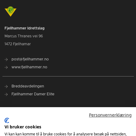
Fjellhammer Idrettslag
Marcus Thranes vei 96
1472 Fjellhamar
post@fjellhammer.no
www.fjellhammer.no
Breddeavdelingen
Fjellhammer Damer Elite
Norges Håndballforbund
Personvernerklæring
Norsk Topphåndball
NHF Region Øst
Vi bruker cookies
Vi kan kan komme til å bruke cookies for å analysere besøk på nettsiden,