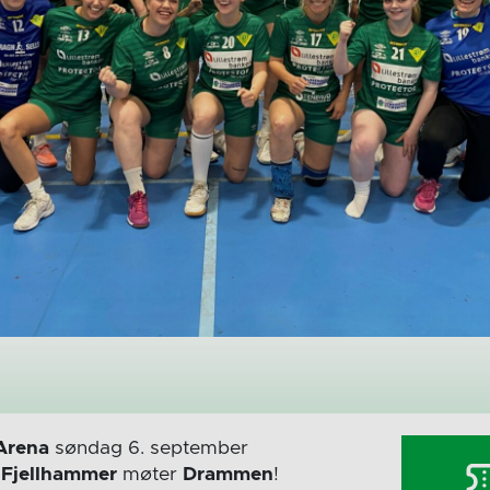
Arena
søndag 6. september
r
Fjellhammer
møter
Drammen
!