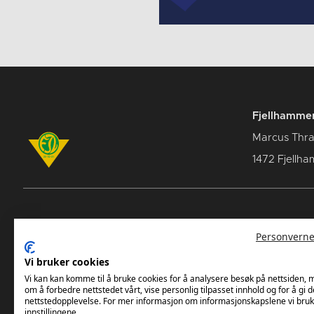
Fjellhammer
Marcus Thra
1472 Fjellha
Breddeavdelingen
Norges
Personverne
Fjellhammer Damer Elite
Norsk 
Vi bruker cookies
NHF Re
Vi kan kan komme til å bruke cookies for å analysere besøk på nettsiden,
om å forbedre nettstedet vårt, vise personlig tilpasset innhold og for å gi d
nettstedopplevelse. For mer informasjon om informasjonskapslene vi bruk
innstillingene.