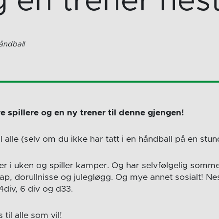
og en trener nes
åndball
re spillere og en ny trener til denne gjengen!
il alle (selv om du ikke har tatt i en håndball på en stun
er i uken og spiller kamper. Og har selvfølgelig somme
ap, dorullnisse og julegløgg. Og mye annet sosialt! Ne
4div, 6 div og d33.
 til alle som vil!