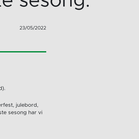
te sesong.
23/05/2022
d).
rfest, julebord,
ste sesong har vi