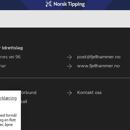
 Idrettslag
nes vei 96
post@fjellhammer.no
mar
www.fjellhammer.no
 Håndballforbund
Kontakt oss
rklæring
Topphåndball
gion Øst
 med formål
eg en flott
er, åpne