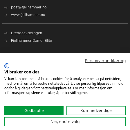
post@fjellhammer.no
www.fjellhammer.no
Breddeavdelingen
Fjellhammer Damer Elite
Norges Håndballforbund
Personvernerklæring
Norsk Topphåndball
NHF Region Øst
Vi bruker cookies
Vi kan kan komme til å bruke cookies for å analysere besøk på nettsiden,
med formål om å forbedre nettstedet vårt, vise personlig tilpasset innhold
Kontakt oss
og for å gi deg en flott nettstedopplevelse. For mer informasjon om
informasjonskapslene vi bruker, åpne innstillingene.
Godta alle
Kun nødvendige
Nei, endre valg