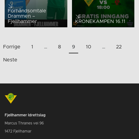
Forhåndsomtale
Drammen –
Fjellhammer
KRONEKAMPEN 16.11
Sidepaginering
Forrige
1
…
8
9
10
…
22
Neste
Fjellhammer Idrettslag
Marcus Thranes vei 96
1472 Fjellhamar