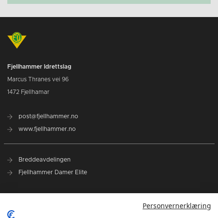
Fjellhammer Idrettslag
Marcus Thranes vei 96
1472 Fjellhamar
post@fjellhammer.no
www.fjellhammer.no
Breddeavdelingen
Fjellhammer Damer Elite
Norges Håndballforbund
Personvernerklæring
Norsk Topphåndball