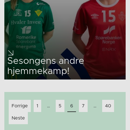
Sesongens andre
hjemmekamp!
Innleggnavigasjon
Forrige
1
…
5
6
7
…
40
Neste