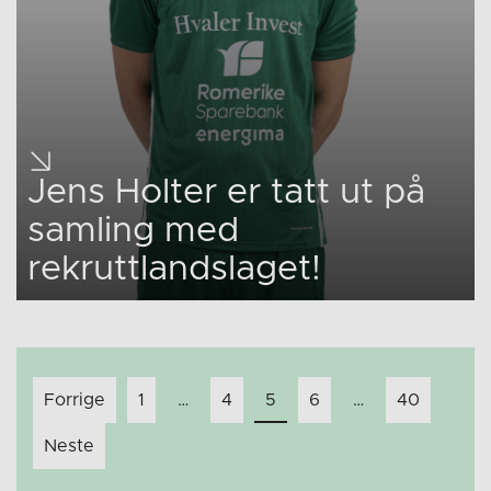
Jens Holter er tatt ut på
samling med
rekruttlandslaget!
Innleggnavigasjon
Forrige
1
…
4
5
6
…
40
Neste