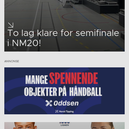
To lag klare for semifinale
i NM20!