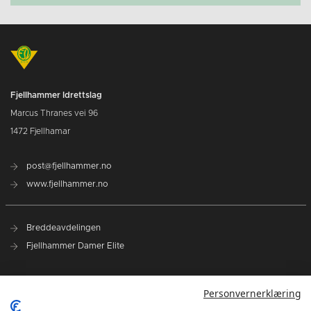
Fjellhammer Idrettslag
Marcus Thranes vei 96
1472 Fjellhamar
post@fjellhammer.no
www.fjellhammer.no
Breddeavdelingen
Fjellhammer Damer Elite
Norges Håndballforbund
Personvernerklæring
Norsk Topphåndball